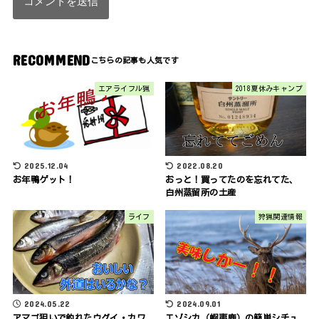
RECOMMEND
エアライフル猟
2018夏休みキャンプ
2025.12.04
2022.08.20
お年鴨ゲット！
おっと！買ってたのを忘れてた、
白州蒸留所の土産
ライフ
狩猟関連情報
2024.05.22
2024.09.01
アマゴ狙いで釣れたウグイ・カワ
エゾシカ（蝦夷鹿）の簡単シチュ