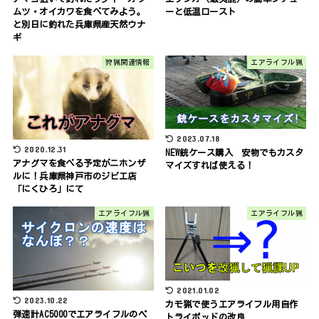
ムツ・オイカワを食べてみよう。
ーと低温ロースト
と別日に釣れた兵庫県産天然ウナ
ギ
狩猟関連情報
エアライフル猟
2023.07.18
2020.12.31
NEW銃ケース購入 安物でもカスタ
アナグマを食べる予定がニホンザ
マイズすれば使える！
ルに！兵庫県神戸市のジビエ店
「にくひろ」にて
エアライフル猟
エアライフル猟
2021.01.02
2023.10.22
カモ猟で使うエアライフル用自作
弾速計AC5000でエアライフルのペ
トライポッドの改良