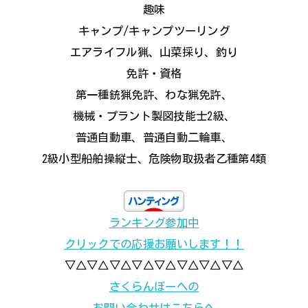
趣味
キャンプ/キャンプツーリング
エアライフル猟、山菜採り、釣り
免許・資格
第一種銃猟免許、わな猟免許、
機械・プラント製図技能士2級、
普通自動車、普通自動二輪車、
2級小型船舶操縦士、危険物取扱者乙種第4類
ランキング参加中
クリックでの応援お願いします！！
▽△▽△▽△▽△▽△▽△▽△▽△
さくらんぼーへの
お問い合わせはこちらへ