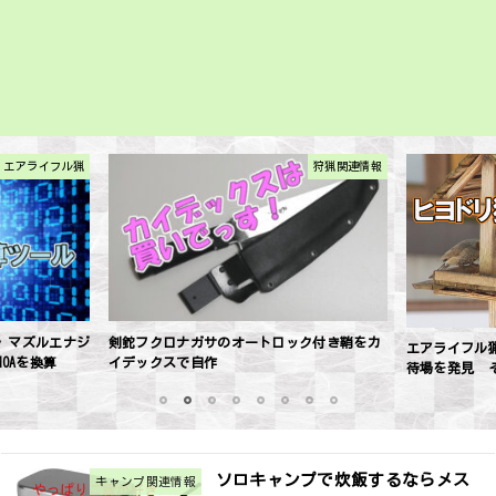
エアライフル猟
狩猟関連情報
 マズルエナジ
剣鉈フクロナガサのオートロック付き鞘をカ
エアライフル
MOAを換算
イデックスで自作
待場を発見 
1
2
3
4
5
6
7
8
ソロキャンプで炊飯するならメス
キャンプ関連情報