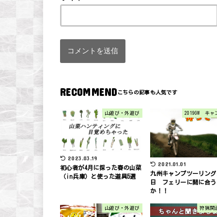
RECOMMEND
山遊び・外遊び
2019GW キ
2023.03.19
2021.01.01
初心者が4月に採った春の山菜
九州キャンプツーリング
（in兵庫）と使った道具5選
日 フェリーに間に合う
か！！
山遊び・外遊び
狩猟関