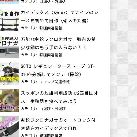
カテゴリ:
山遊び・外遊び
カイデックス（Kydex）でナイフのシ
ースを初めて自作（骨スキ丸偏）
カテゴリ:
狩猟関連情報
万能な剣鉈フクロナガサ 戦前の希
少な鋼はもう手に入らない！！
カテゴリ:
狩猟関連情報
SOTO レギュレーターストーブ ST-
310を分解してメンテ（掃除）
カテゴリ:
キャンプ関連情報
スッポンの雌雄判別成功で2匹目はオ
ス 生殖器も食べてみよう
カテゴリ:
山遊び・外遊び
剣鉈フクロナガサのオートロック付
き鞘をカイデックスで自作
カテゴリ:
狩猟関連情報