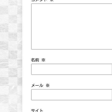
名前
※
メール
※
サイト