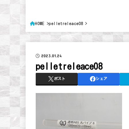
HOME
pelletreleace08
2023.01.24
pelletreleace08
ポスト
シェア