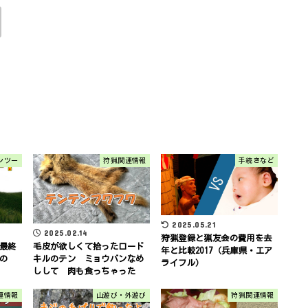
ャンツー
狩猟関連情報
手続きなど
2025.05.21
2025.02.14
狩猟登録と猟友会の費用を去
毛皮が欲しくて拾ったロード
最終
年と比較2017（兵庫県・エア
キルのテン ミョウバンなめ
の
ライフル）
しして 肉も食っちゃった
連情報
山遊び・外遊び
狩猟関連情報