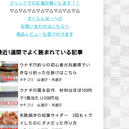
クリックでの応援お願いします！！
▽△▽△▽△▽△▽△▽△▽△▽△
さくらんぼーへの
お問い合わせはこちらへ
商品レビューも受け付けます
最近1週間でよく読まれている記事
ウナギ穴釣りの初心者が兵庫県でい
きなり釣った仕掛けはこちら
カテゴリ:
山遊び・外遊び
ウナギの罠を自作 材料はほぼ100均
で1個当たり300円位
カテゴリ:
山遊び・外遊び
失敗続きの松葉サイダー 3回もトラ
イしたのにダメだった作り方