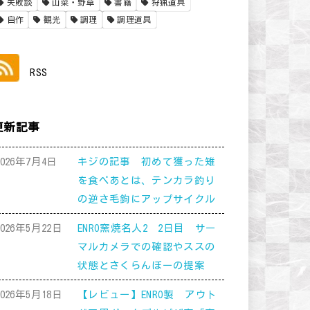
失敗談
山菜・野草
書籍
狩猟道具
自作
観光
調理
調理道具
RSS
更新記事
2026年7月4日
キジの記事 初めて獲った雉
を食べあとは、テンカラ釣り
の逆さ毛鉤にアップサイクル
2026年5月22日
ENRO窯焼名人2 2日目 サー
マルカメラでの確認やススの
状態とさくらんぼーの提案
2026年5月18日
【レビュー】ENRO製 アウト