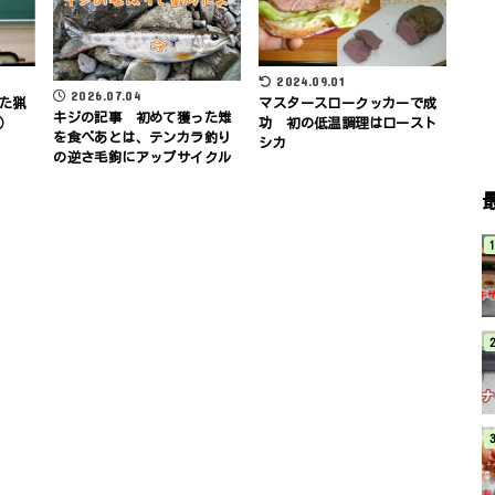
2024.09.01
2026.07.04
た猟
マスタースロークッカーで成
キジの記事 初めて獲った雉
）
功 初の低温調理はロースト
を食べあとは、テンカラ釣り
シカ
の逆さ毛鉤にアップサイクル