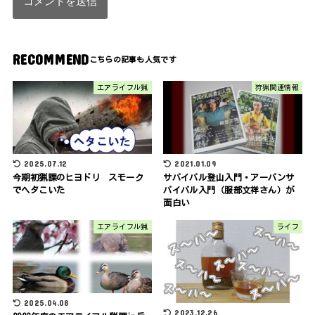
RECOMMEND
エアライフル猟
狩猟関連情報
2025.07.12
2021.01.09
今期初猟課のヒヨドリ スモーク
サバイバル登山入門・アーバンサ
でヘタこいた
バイバル入門（服部文祥さん）が
面白い
エアライフル猟
ライフ
2025.04.08
2023.12.26