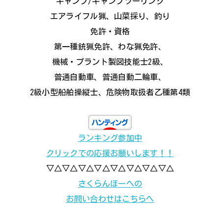
キャンプ/キャンプツーリング
エアライフル猟、山菜採り、釣り
免許・資格
第一種銃猟免許、わな猟免許、
機械・プラント製図技能士2級、
普通自動車、普通自動二輪車、
2級小型船舶操縦士、危険物取扱者乙種第4類
ランキング参加中
クリックでの応援お願いします！！
▽△▽△▽△▽△▽△▽△▽△▽△
さくらんぼーへの
お問い合わせはこちらへ