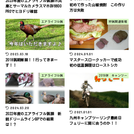
2023年度のエアライフル猟課in兵
初めて作った山椒焼酎 この作り
庫とサーマルカメラスマホBV6600
方は失敗
PROでヒヨドリ確認
エアライフル猟
狩猟関連情報
2023.03.18
2024.09.01
2018猟期解禁！！行ってきまー
マスタースロークッカーで成功
す！！
初の低温調理はローストシカ
エアライフル猟
2019GW キャンツー
2024.03.20
2021.01.01
2022年度のエアライフル猟課 新
九州キャンプツーリング最終日
銃ドリームラインBPでの結果
フェリーに間に合うのか！！
は！？