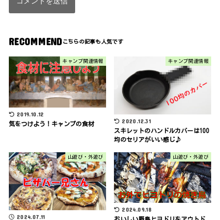
RECOMMEND
キャンプ関連情報
キャンプ関連情報
2019.10.12
2020.12.31
気をつけよう！キャンプの食材
スキレットのハンドルカバーは100
均のセリアがいい感じ♪
山遊び・外遊び
山遊び・外遊び
2024.09.18
2024.07.11
おいしい野鳥ヒヨドリをアウトド