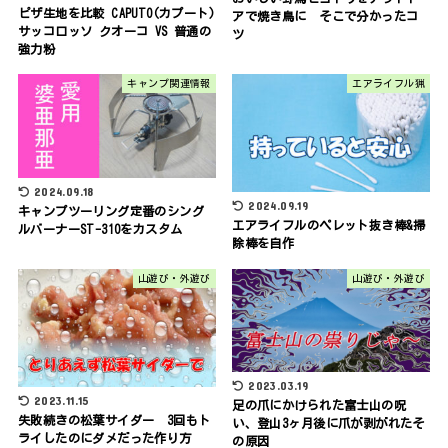
ピザ生地を比較 CAPUTO(カプート)
アで焼き鳥に そこで分かったコ
サッコロッソ クオーコ VS 普通の
ツ
強力粉
キャンプ関連情報
エアライフル猟
2024.09.18
2024.09.19
キャンプツーリング定番のシング
エアライフルのペレット抜き棒&掃
ルバーナーST-310をカスタム
除棒を自作
山遊び・外遊び
山遊び・外遊び
2023.03.19
2023.11.15
足の爪にかけられた富士山の呪
失敗続きの松葉サイダー 3回もト
い、登山3ヶ月後に爪が剥がれたそ
ライしたのにダメだった作り方
の原因