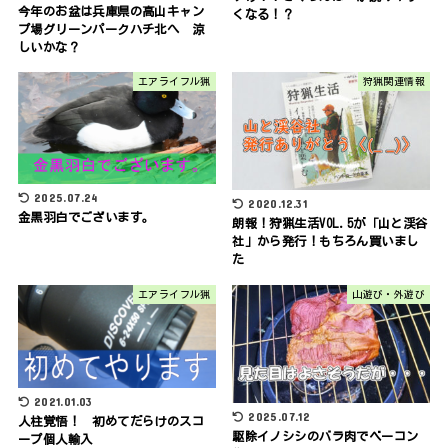
今年のお盆は兵庫県の高山キャン
くなる！？
プ場グリーンパークハチ北へ 涼
しいかな？
エアライフル猟
狩猟関連情報
2025.07.24
2020.12.31
金黒羽白でございます。
朗報！狩猟生活VOL.5が「山と渓谷
社」から発行！もちろん買いまし
た
エアライフル猟
山遊び・外遊び
2021.01.03
2025.07.12
人柱覚悟！ 初めてだらけのスコ
駆除イノシシのバラ肉でベーコン
ープ個人輸入