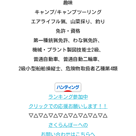
趣味
キャンプ/キャンプツーリング
エアライフル猟、山菜採り、釣り
免許・資格
第一種銃猟免許、わな猟免許、
機械・プラント製図技能士2級、
普通自動車、普通自動二輪車、
2級小型船舶操縦士、危険物取扱者乙種第4類
ランキング参加中
クリックでの応援お願いします！！
▽△▽△▽△▽△▽△▽△▽△▽△
さくらんぼーへの
お問い合わせはこちらへ