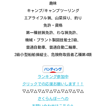
趣味
キャンプ/キャンプツーリング
エアライフル猟、山菜採り、釣り
免許・資格
第一種銃猟免許、わな猟免許、
機械・プラント製図技能士2級、
普通自動車、普通自動二輪車、
2級小型船舶操縦士、危険物取扱者乙種第4類
ランキング参加中
クリックでの応援お願いします！！
▽△▽△▽△▽△▽△▽△▽△▽△
さくらんぼーへの
お問い合わせはこちらへ