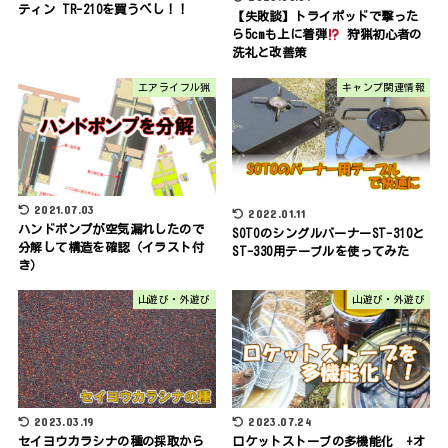
ティン TR-210を買うべし！！
【失敗談】トライポッドで撃った
ら5cmも上に着弾
狩猟初心者の
洗礼と改善策
エアライフル猟
キャンプ関連情報
2021.07.03
2022.01.11
ハンドポンプが空気漏れしたので
SOTOのシングルバーナーST-310と
分解して構造を確認（イラスト付
ST-330用テーブルを使ってみた
き）
山遊び・外遊び
山遊び・外遊び
2023.03.19
2023.07.24
セイヨウカラシナの種の採取から
ロケットストーブの多機能化 +オ