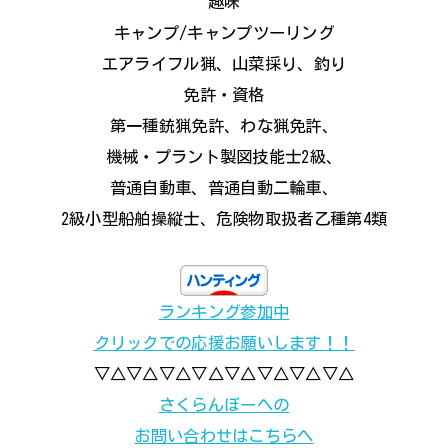
趣味
キャンプ/キャンプツーリング
エアライフル猟、山菜採り、釣り
免許・資格
第一種銃猟免許、わな猟免許、
機械・プラント製図技能士2級、
普通自動車、普通自動二輪車、
2級小型船舶操縦士、危険物取扱者乙種第4類
ランキング参加中
クリックでの応援お願いします！！
▽△▽△▽△▽△▽△▽△▽△▽△
さくらんぼーへの
お問い合わせはこちらへ