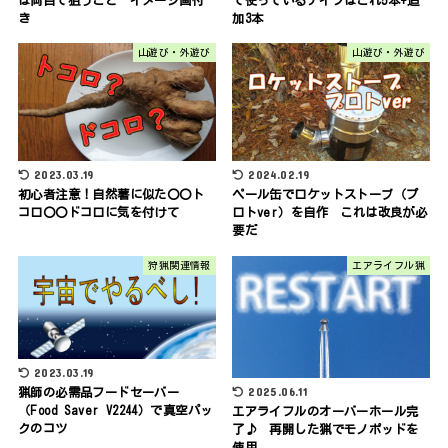
き
加3本
山遊び・外遊び
山遊び・外遊び
2023.03.19
2024.02.19
初心者注意！自然薯に似た〇〇ト
ペール缶でロケットストーブ（プ
コロ〇〇ドコロに気を付けて
ロトver）を自作 これは改良が必
要だ
狩猟関連情報
エアライフル猟
2023.03.19
2025.06.11
猟師の必需品フードセーバー
（Food Saver V2244）で真空パッ
エアライフルのオーバーホール完
クのコツ
了♪ 再開した猟でモノポッドを
使用