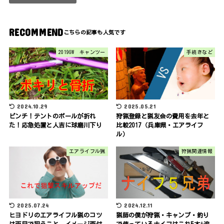
RECOMMEND
2019GW キャンツー
手続きなど
2024.10.29
2025.05.21
ピンチ！テントのポールが折れ
狩猟登録と猟友会の費用を去年と
た！応急処置と人吉に球磨川下り
比較2017（兵庫県・エアライフ
ル）
エアライフル猟
狩猟関連情報
2025.07.24
2024.12.11
ヒヨドリのエアライフル猟のコツ
猟師の僕が狩猟・キャンプ・釣り
は両目で狙うこと イメージ画付
で使っているナイフはこれ5本+追