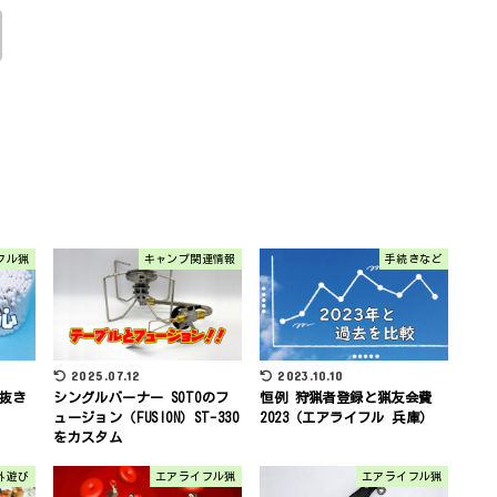
フル猟
キャンプ関連情報
手続きなど
2023.10.10
2025.07.12
抜き
恒例 狩猟者登録と猟友会費
シングルバーナー SOTOのフ
2023（エアライフル 兵庫）
ュージョン（FUSION）ST-330
をカスタム
外遊び
エアライフル猟
エアライフル猟