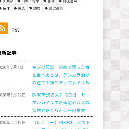
失敗談
山菜・野草
書籍
狩猟道具
自作
観光
調理
調理道具
RSS
更新記事
2026年7月4日
キジの記事 初めて獲った雉
を食べあとは、テンカラ釣り
の逆さ毛鉤にアップサイクル
2026年5月22日
ENRO窯焼名人2 2日目 サー
マルカメラでの確認やススの
状態とさくらんぼーの提案
2026年5月18日
【レビュー】ENRO製 アウト