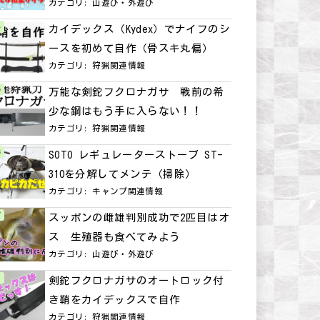
カテゴリ:
山遊び・外遊び
カイデックス（Kydex）でナイフのシ
ースを初めて自作（骨スキ丸偏）
カテゴリ:
狩猟関連情報
万能な剣鉈フクロナガサ 戦前の希
少な鋼はもう手に入らない！！
カテゴリ:
狩猟関連情報
SOTO レギュレーターストーブ ST-
310を分解してメンテ（掃除）
カテゴリ:
キャンプ関連情報
スッポンの雌雄判別成功で2匹目はオ
ス 生殖器も食べてみよう
カテゴリ:
山遊び・外遊び
剣鉈フクロナガサのオートロック付
き鞘をカイデックスで自作
カテゴリ:
狩猟関連情報