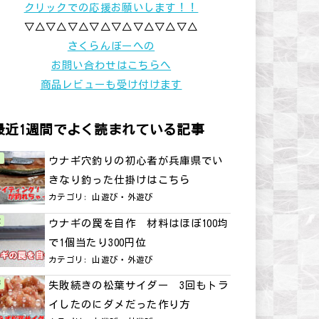
クリックでの応援お願いします！！
▽△▽△▽△▽△▽△▽△▽△▽△
さくらんぼーへの
お問い合わせはこちらへ
商品レビューも受け付けます
最近1週間でよく読まれている記事
ウナギ穴釣りの初心者が兵庫県でい
きなり釣った仕掛けはこちら
カテゴリ:
山遊び・外遊び
ウナギの罠を自作 材料はほぼ100均
で1個当たり300円位
カテゴリ:
山遊び・外遊び
失敗続きの松葉サイダー 3回もトラ
イしたのにダメだった作り方