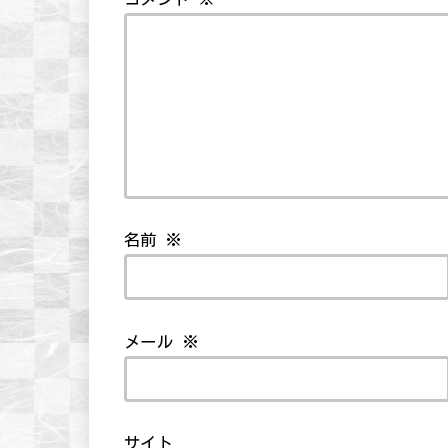
名前
※
メール
※
サイト