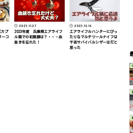
2023.11.27
2023.12.16
(カプ
2023年度 兵庫県エアライフ
エアライフルハンターにぴっ
オーコ
ル猟での初猟課は？・・・血
たりなマルチツールナイフは
抜きを忘れた！
千吉サバイバルシザーはだと
思った