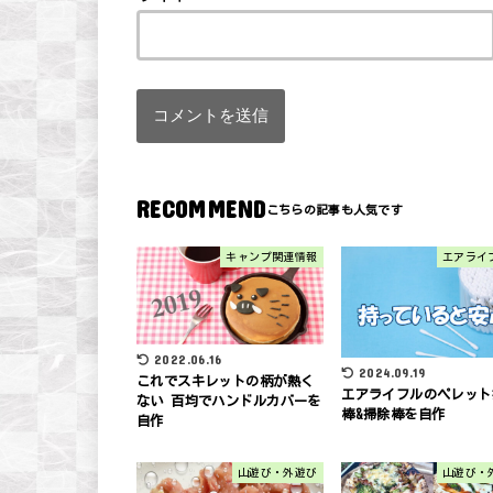
RECOMMEND
キャンプ関連情報
エアライ
2022.06.16
2024.09.19
これでスキレットの柄が熱く
エアライフルのペレット
ない 百均でハンドルカバーを
棒&掃除棒を自作
自作
山遊び・外遊び
山遊び・