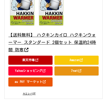
【送料無料】 ハクキンカイロ ハクキンウォ
ーマー スタンダード 2個セット 保温約24時
間 防寒
楽天市場
Amazon
Yahooショッピング
7net
au PAY マーケット
posted with
カエレバ