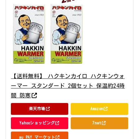
【送料無料】 ハクキンカイロ ハクキンウォ
ーマー スタンダード 2個セット 保温約24時
間 防寒
楽天市場
Amazon
Yahooショッピング
7net
au PAY マーケット