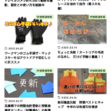
トレイルカメラmini300で動物を撮
シースを初めて自作（骨スキ丸
影、設定とか使い方を勉強中
偏）
狩猟関連情報
狩猟関連情報
2025.02.14
2021.04.07
ちょっと失敗！ヌートリアの毛皮
ワークマンのゴム手袋ザ・マック
のなめし だけど手触り最高！！
スサーモはアウトドアや羽むしり
におススメ
狩猟関連情報
狩猟関連情報
2022.06.16
2021.04.17
新旧徹底比較 狩猟ベストとキャ
兵庫県での狩猟免許更新と狩猟者
ップ 今年のは色落ち対策済
育成センター（射撃場も）の新情