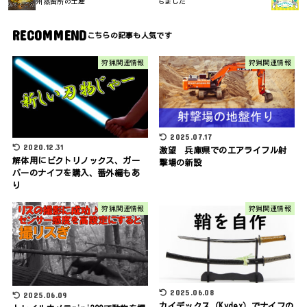
州蒸留所の土産
ちました
RECOMMEND
狩猟関連情報
狩猟関連情報
2025.07.17
2020.12.31
激望 兵庫県でのエアライフル射
解体用にビクトリノックス、ガー
撃場の新設
バーのナイフを購入、番外編もあ
り
狩猟関連情報
狩猟関連情報
2025.06.08
2025.06.09
カイデックス（Kydex）でナイフの