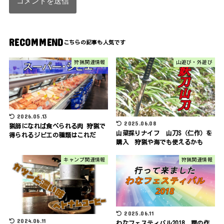
RECOMMEND
狩猟関連情報
山遊び・外遊び
2026.05.13
2025.06.08
猟師になれば食べられる肉 狩猟で
山菜採りナイフ 山刀S（仁作）を
得られるジビエの種類はこれだ
購入 狩猟や海でも使えるかも
キャンプ関連情報
狩猟関連情報
2025.06.11
2024.06.11
わなフェスティバル2018 罠の作