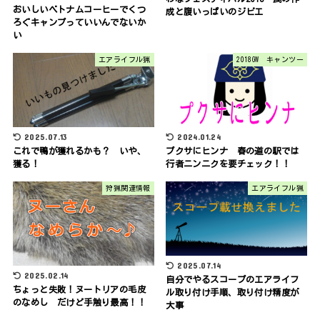
おいしいベトナムコーヒーでくつ
成と腹いっぱいのジビエ
ろぐキャンプっていいんでないか
い
エアライフル猟
2018GW キャンツー
2025.07.13
2024.01.24
これで鴨が獲れるかも？ いや、
プクサにヒンナ 春の道の駅では
獲る！
行者ニンニクを要チェック！！
狩猟関連情報
エアライフル猟
2025.07.14
2025.02.14
自分でやるスコープのエアライフ
ちょっと失敗！ヌートリアの毛皮
ル取り付け手順、取り付け精度が
のなめし だけど手触り最高！！
大事