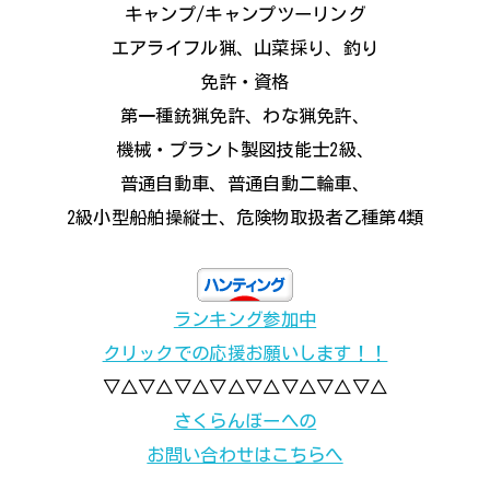
キャンプ/キャンプツーリング
エアライフル猟、山菜採り、釣り
免許・資格
第一種銃猟免許、わな猟免許、
機械・プラント製図技能士2級、
普通自動車、普通自動二輪車、
2級小型船舶操縦士、危険物取扱者乙種第4類
ランキング参加中
クリックでの応援お願いします！！
▽△▽△▽△▽△▽△▽△▽△▽△
さくらんぼーへの
お問い合わせはこちらへ