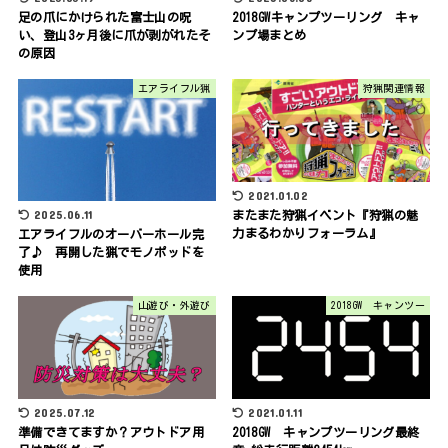
足の爪にかけられた富士山の呪
2018GWキャンプツーリング キャ
い、登山3ヶ月後に爪が剥がれたそ
ンプ場まとめ
の原因
エアライフル猟
狩猟関連情報
2021.01.02
2025.06.11
またまた狩猟イベント『狩猟の魅
力まるわかりフォーラム』
エアライフルのオーバーホール完
了♪ 再開した猟でモノポッドを
使用
山遊び・外遊び
2018GW キャンツー
2025.07.12
2021.01.11
準備できてますか？アウトドア用
2018GW キャンプツーリング最終