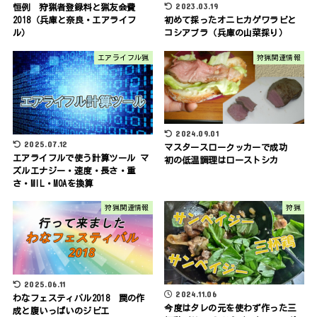
2023.03.19
恒例 狩猟者登録料と猟友会費
2018（兵庫と奈良・エアライフ
初めて採ったオニヒカゲワラビと
ル）
コシアブラ（兵庫の山菜採り）
エアライフル猟
狩猟関連情報
2024.09.01
2025.07.12
マスタースロークッカーで成功
エアライフルで使う計算ツール マ
初の低温調理はローストシカ
ズルエナジー・速度・長さ・重
さ・MIL・MOAを換算
狩猟関連情報
狩猟
2025.06.11
2024.11.06
わなフェスティバル2018 罠の作
今度はタレの元を使わず作った三
成と腹いっぱいのジビエ