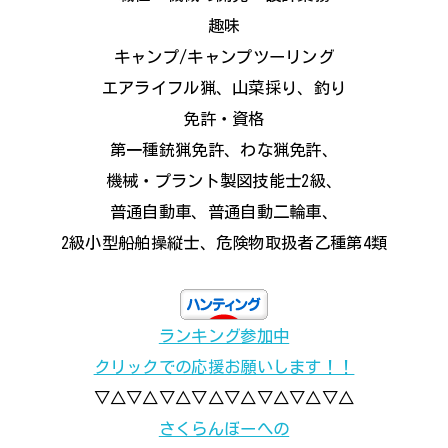
趣味
キャンプ/キャンプツーリング
エアライフル猟、山菜採り、釣り
免許・資格
第一種銃猟免許、わな猟免許、
機械・プラント製図技能士2級、
普通自動車、普通自動二輪車、
2級小型船舶操縦士、危険物取扱者乙種第4類
ランキング参加中
クリックでの応援お願いします！！
▽△▽△▽△▽△▽△▽△▽△▽△
さくらんぼーへの