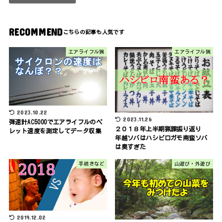
RECOMMEND
エアライフル猟
エアライフル猟
2023.10.22
2023.11.26
弾速計AC5000でエアライフルのペ
２０１８年上半期猟課振り返り
レット速度を測定してデータ収集
年越ソバはハシビロガモ南蛮ソバ
は臭すぎた
手続きなど
山遊び・外遊び
2019.12.02