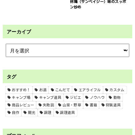
杯鶏（サンベイジー）味のスッポ
ン炒め
アーカイブ
タグ
おすすめ！
お酒
こんだて
エアライフル
カスタム
キャンプ場
キャンプ道具
ジビエ
ノウハウ
動物
商品レビュー
失敗談
山菜・野草
書籍
狩猟道具
自作
観光
調理
調理道具