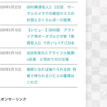
2026年5月22日
ENRO窯焼名人2 2日目 サー
マルカメラでの確認やススの
状態とさくらんぼーの提案
2026年5月18日
【レビュー】ENRO製 アウト
ドア用ポータブルピザ窯「窯
焼名人2」でおいしくPIZZAを
2026年5月14日
2025年度のエアライフル猟課i
n兵庫 と初めてのわな猟
2026年5月13日
猟師になれば食べられる肉 狩
猟で得られるジビエの種類は
これだ
スポンサーリンク