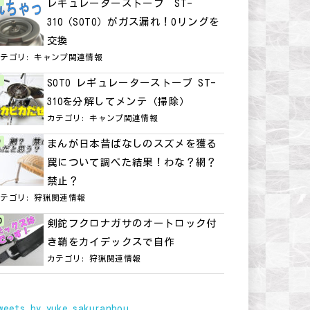
レギュレーターストーブ ST-
310（SOTO）がガス漏れ！Oリングを
交換
カテゴリ:
キャンプ関連情報
SOTO レギュレーターストーブ ST-
310を分解してメンテ（掃除）
カテゴリ:
キャンプ関連情報
まんが日本昔ばなしのスズメを獲る
罠について調べた結果！わな？網？
禁止？
カテゴリ:
狩猟関連情報
剣鉈フクロナガサのオートロック付
き鞘をカイデックスで自作
カテゴリ:
狩猟関連情報
weets by yuke_sakuranbou