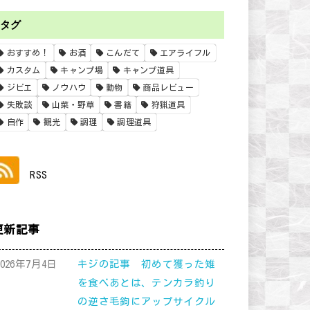
タグ
おすすめ！
お酒
こんだて
エアライフル
カスタム
キャンプ場
キャンプ道具
ジビエ
ノウハウ
動物
商品レビュー
失敗談
山菜・野草
書籍
狩猟道具
自作
観光
調理
調理道具
RSS
更新記事
2026年7月4日
キジの記事 初めて獲った雉
を食べあとは、テンカラ釣り
の逆さ毛鉤にアップサイクル