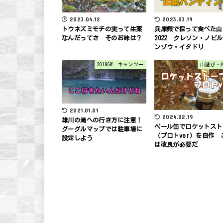
2023.04.12
2023.03.19
トウネズミモチの実って生薬
兵庫県で採って食べた山
なんだってさ そのお味は？
2022 クレソン・ノビ
ンゾウ・イタドリ
2019GW キャンツー
山遊び・
2021.01.01
2024.02.19
雄川の滝への行き方に注意！
ペール缶でロケットスト
グーグルマップでは駐車場に
（プロトver）を自作 
設定しよう
は改良が必要だ