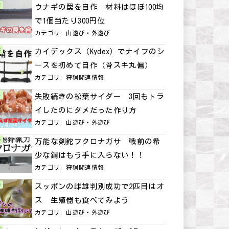
ウナギの罠を自作 材料はほぼ100均
で1個当たり300円位
カテゴリ:
山遊び・外遊び
カイデックス（Kydex）でナイフのシ
ースを初めて自作（骨スキ丸偏）
カテゴリ:
狩猟関連情報
失敗続きの松葉サイダー 3回もトラ
イしたのにダメだった作り方
カテゴリ:
山遊び・外遊び
万能な剣鉈フクロナガサ 戦前の希
少な鋼はもう手に入らない！！
カテゴリ:
狩猟関連情報
スッポンの雌雄判別成功で2匹目はオ
ス 生殖器も食べてみよう
カテゴリ:
山遊び・外遊び