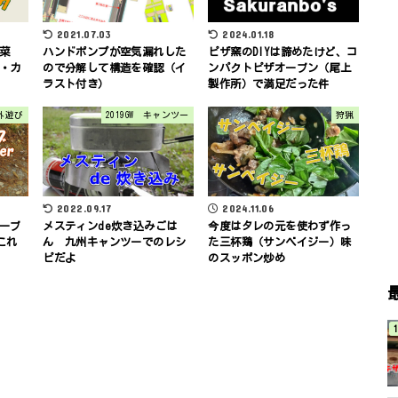
2024.01.18
2021.07.03
菜
ピザ窯のDIYは諦めたけど、コ
ハンドポンプが空気漏れした
ル・カ
ンパクトピザオーブン（尾上
ので分解して構造を確認（イ
製作所）で満足だった件
ラスト付き）
外遊び
2019GW キャンツー
狩猟
2024.11.06
2022.09.17
ーブ
今度はタレの元を使わず作っ
メスティンde炊き込みごは
これ
た三杯鶏（サンベイジー）味
ん 九州キャンツーでのレシ
のスッポン炒め
ピだよ