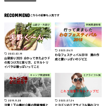
RECOMMEND
山遊び・外遊び
狩猟関連情報
2025.06.11
2023.03.19
わなフェスティバル2018 罠の作
山菜採り2020 分かってきたよウド
成と腹いっぱいのジビエ
の見つけ方と採り方、とサルトリ
イバラは酸っぱいってこと
キャンプ関連情報
エアライフル猟
2019.11.28
2025.07.24
注意！下山農村公園の閉鎖情報と
ヒヨドリのエアライフル猟のコツ