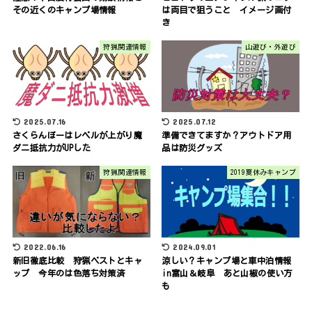
その近くのキャンプ場情報
は両目で狙うこと イメージ画付
き
狩猟関連情報
山遊び・外遊び
2025.07.16
2025.07.12
さくらんぼーはレベルが上がり魔
準備できてますか？アウトドア用
ダニ抵抗力がUPした
品は防災グッズ
狩猟関連情報
2019夏休みキャンプ
2022.06.16
2024.09.01
新旧徹底比較 狩猟ベストとキャ
涼しい？キャンプ場と車中泊情報
ップ 今年のは色落ち対策済
in富山＆岐阜 あと山椒の使い方
も