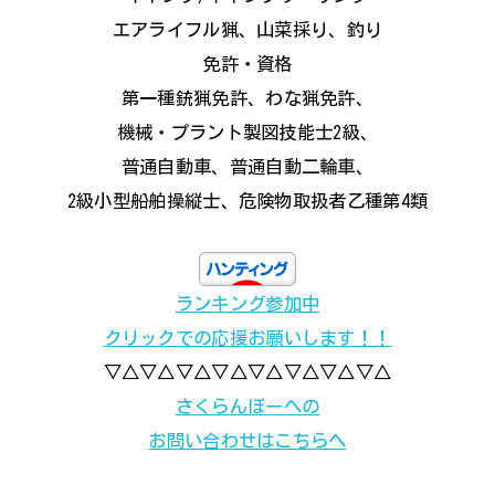
エアライフル猟、山菜採り、釣り
免許・資格
第一種銃猟免許、わな猟免許、
機械・プラント製図技能士2級、
普通自動車、普通自動二輪車、
2級小型船舶操縦士、危険物取扱者乙種第4類
ランキング参加中
クリックでの応援お願いします！！
▽△▽△▽△▽△▽△▽△▽△▽△
さくらんぼーへの
お問い合わせはこちらへ