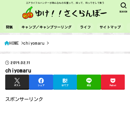
エアライフルハンターが色んなものを獲って、採って、釣ってそして食う
SEARCH
狩猟
キャンプ／キャンプツーリング
ライフ
サイトマップ
HOME
chiyomaru
2019.02.11
chiyomaru
ポスト
シェア
はてブ
送る
Pocket
スポンサーリンク