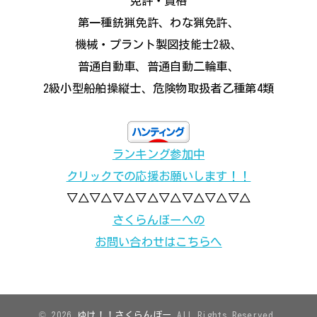
免許・資格
第一種銃猟免許、わな猟免許、
機械・プラント製図技能士2級、
普通自動車、普通自動二輪車、
2級小型船舶操縦士、危険物取扱者乙種第4類
ランキング参加中
クリックでの応援お願いします！！
▽△▽△▽△▽△▽△▽△▽△▽△
さくらんぼーへの
お問い合わせはこちらへ
© 2026
ゆけ！！さくらんぼー
All Rights Reserved.