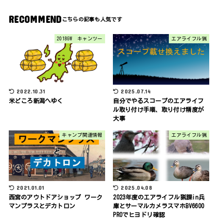
RECOMMEND
2018GW キャンツー
エアライフル猟
2022.10.31
2025.07.14
米どころ新潟へゆく
自分でやるスコープのエアライフ
ル取り付け手順、取り付け精度が
大事
キャンプ関連情報
エアライフル猟
2021.01.01
2025.04.08
西宮のアウトドアショップ ワーク
2023年度のエアライフル猟課in兵
マンプラスとデカトロン
庫とサーマルカメラスマホBV6600
PROでヒヨドリ確認