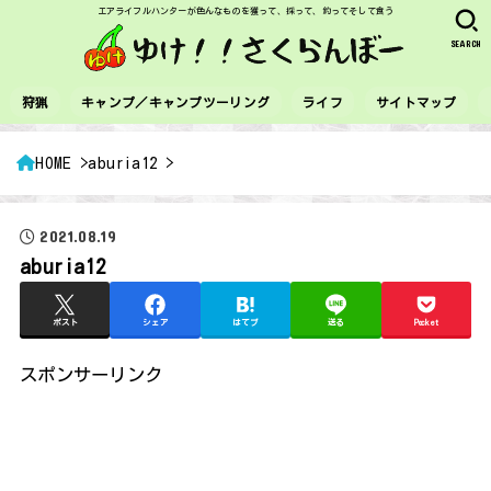
エアライフルハンターが色んなものを獲って、採って、釣ってそして食う
SEARCH
狩猟
キャンプ／キャンプツーリング
ライフ
サイトマップ
HOME
aburia12
2021.08.19
aburia12
ポスト
シェア
はてブ
送る
Pocket
スポンサーリンク