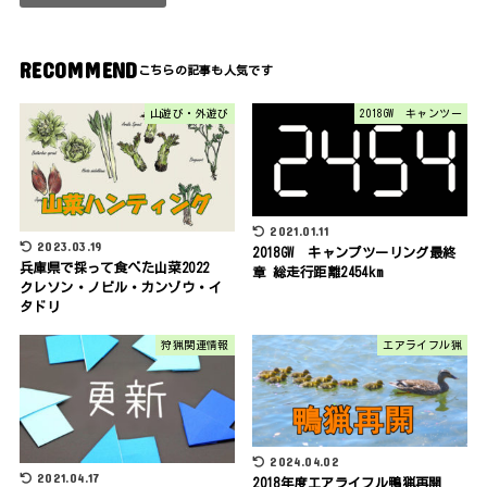
RECOMMEND
山遊び・外遊び
2018GW キャンツー
2021.01.11
2023.03.19
2018GW キャンプツーリング最終
兵庫県で採って食べた山菜2022
章 総走行距離2454km
クレソン・ノビル・カンゾウ・イ
タドリ
狩猟関連情報
エアライフル猟
2024.04.02
2021.04.17
2018年度エアライフル鴨猟再開