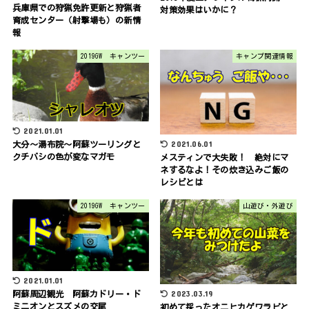
兵庫県での狩猟免許更新と狩猟者
対策効果はいかに？
育成センター（射撃場も）の新情
報
2019GW キャンツー
キャンプ関連情報
2021.01.01
2021.06.01
大分～湯布院～阿蘇ツーリングと
クチバシの色が変なマガモ
メスティンで大失敗！ 絶対にマ
ネするなよ！その炊き込みご飯の
レシピとは
2019GW キャンツー
山遊び・外遊び
2021.01.01
2023.03.19
阿蘇周辺観光 阿蘇カドリー・ド
ミニオンとスズメの交尾
初めて採ったオニヒカゲワラビと