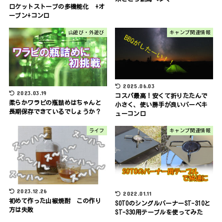
ロケットストーブの多機能化 +オ
ーブン+コンロ
山遊び・外遊び
キャンプ関連情報
2025.06.03
2023.03.19
コスパ最高！安くて折りたたんで
柔らかワラビの瓶詰めはちゃんと
小さく、使い勝手が良いバーベキ
長期保存できているでしょうか？
ューコンロ
ライフ
キャンプ関連情報
2023.12.26
2022.01.11
初めて作った山椒焼酎 この作り
SOTOのシングルバーナーST-310と
方は失敗
ST-330用テーブルを使ってみた