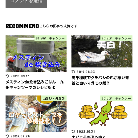
RECOMMEND
2019GW キャンツー
2019GW キャンツー
2019.06.03
2022.09.17
高千穂峡でクチバシの色が悪い青
メスティンde炊き込みごはん 九
首と白いマガモの雌？
州キャンツーでのレシピだよ
山遊び・外遊び
2018GW キャンツー
2022.10.31
2023.07.24
米どころ新潟へゆく