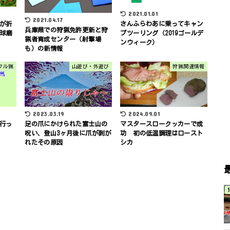
2021.01.01
2021.04.17
が折
さんふらわあに乗ってキャン
兵庫県での狩猟免許更新と狩
球磨
プツーリング（2019ゴールデ
猟者育成センター（射撃場
ンウィーク）
も）の新情報
フル猟
山遊び・外遊び
狩猟関連情報
2023.03.19
2024.09.01
行っ
足の爪にかけられた富士山の
マスタースロークッカーで成
呪い、登山3ヶ月後に爪が剥が
功 初の低温調理はロースト
れたその原因
シカ