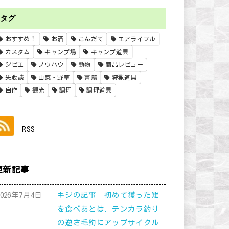
タグ
おすすめ！
お酒
こんだて
エアライフル
カスタム
キャンプ場
キャンプ道具
ジビエ
ノウハウ
動物
商品レビュー
失敗談
山菜・野草
書籍
狩猟道具
自作
観光
調理
調理道具
RSS
更新記事
2026年7月4日
キジの記事 初めて獲った雉
を食べあとは、テンカラ釣り
の逆さ毛鉤にアップサイクル