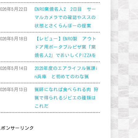
2026年5月22日
ENRO窯焼名人2 2日目 サー
マルカメラでの確認やススの
状態とさくらんぼーの提案
2026年5月18日
【レビュー】ENRO製 アウト
ドア用ポータブルピザ窯「窯
焼名人2」でおいしくPIZZAを
2026年5月14日
2025年度のエアライフル猟課i
n兵庫 と初めてのわな猟
2026年5月13日
猟師になれば食べられる肉 狩
猟で得られるジビエの種類は
これだ
スポンサーリンク