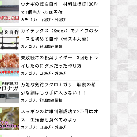
ウナギの罠を自作 材料はほぼ100均
で1個当たり300円位
カテゴリ:
山遊び・外遊び
カイデックス（Kydex）でナイフのシ
ースを初めて自作（骨スキ丸偏）
カテゴリ:
狩猟関連情報
失敗続きの松葉サイダー 3回もトラ
イしたのにダメだった作り方
カテゴリ:
山遊び・外遊び
万能な剣鉈フクロナガサ 戦前の希
少な鋼はもう手に入らない！！
カテゴリ:
狩猟関連情報
スッポンの雌雄判別成功で2匹目はオ
ス 生殖器も食べてみよう
カテゴリ:
山遊び・外遊び