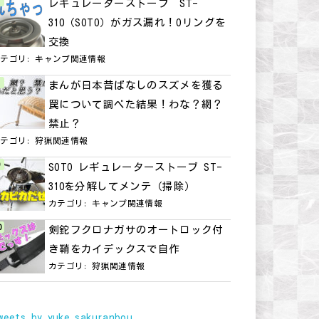
レギュレーターストーブ ST-
310（SOTO）がガス漏れ！Oリングを
交換
カテゴリ:
キャンプ関連情報
まんが日本昔ばなしのスズメを獲る
罠について調べた結果！わな？網？
禁止？
カテゴリ:
狩猟関連情報
SOTO レギュレーターストーブ ST-
310を分解してメンテ（掃除）
カテゴリ:
キャンプ関連情報
剣鉈フクロナガサのオートロック付
き鞘をカイデックスで自作
カテゴリ:
狩猟関連情報
weets by yuke_sakuranbou