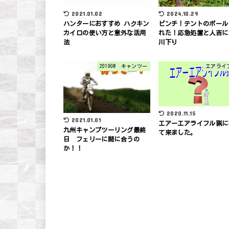
2021.01.02
2024.10.29
ハンターにおすすめ ハクキン
ピンチ！テントのポール
カイロの使い方と意外な活用
れた！応急処置と人吉に
法
川下り
2019GW キャンツー
エアライ
2020.11.15
2021.01.01
エアーエアライフル猟に
九州キャンプツーリング最終
て来ました。
日 フェリーに間に合うの
か！！