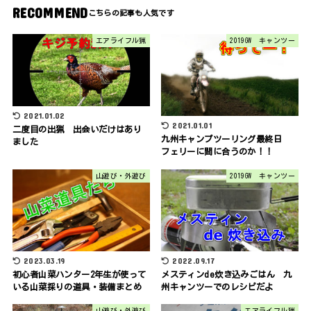
RECOMMEND
エアライフル猟
2019GW キャンツー
2021.01.02
2021.01.01
二度目の出猟 出会いだけはあり
九州キャンプツーリング最終日
ました
フェリーに間に合うのか！！
山遊び・外遊び
2019GW キャンツー
2023.03.19
2022.09.17
初心者山菜ハンター2年生が使って
メスティンde炊き込みごはん 九
いる山菜採りの道具・装備まとめ
州キャンツーでのレシピだよ
山遊び・外遊び
エアライフル猟