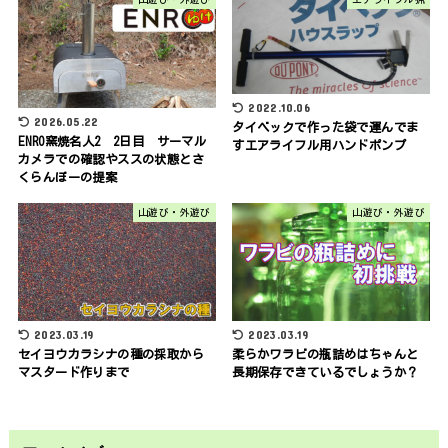
2022.10.06
2026.05.22
タイベックで作った袋で運んでま
ENRO窯焼名人2 2日目 サーマル
すエアライフル用ハンドポンプ
カメラでの確認やススの状態とさ
くらんぼーの提案
山遊び・外遊び
山遊び・外遊び
2023.03.19
2023.03.19
セイヨウカラシナの種の採取から
柔らかワラビの瓶詰めはちゃんと
マスタード作りまで
長期保存できているでしょうか？