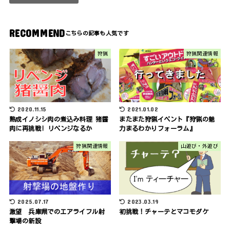
RECOMMEND
狩猟
狩猟関連情報
2020.11.15
2021.01.02
熟成イノシシ肉の煮込み料理 猪醤
またまた狩猟イベント『狩猟の魅
肉に再挑戦! リベンジなるか
力まるわかりフォーラム』
狩猟関連情報
山遊び・外遊び
2025.07.17
2023.03.19
激望 兵庫県でのエアライフル射
初挑戦！チャーテとマコモダケ
撃場の新設