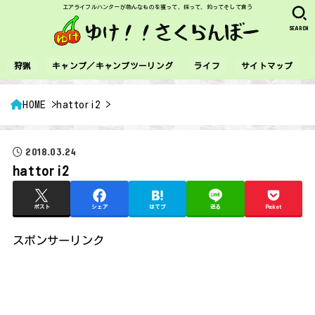
エアライフルハンターが色んなものを獲って、採って、釣ってそして食う
SEARCH
狩猟
キャンプ／キャンプツーリング
ライフ
サイトマップ
HOME
hattori2
2018.03.24
hattori2
ポスト
シェア
はてブ
送る
Pocket
スポンサーリンク