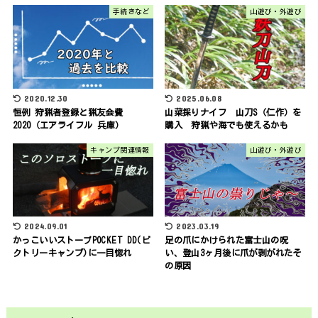
手続きなど
山遊び・外遊び
2020.12.30
2025.06.08
恒例 狩猟者登録と猟友会費
山菜採りナイフ 山刀S（仁作）を
2020（エアライフル 兵庫）
購入 狩猟や海でも使えるかも
キャンプ関連情報
山遊び・外遊び
2024.09.01
2023.03.19
かっこいいストーブPOCKET DD(ビ
足の爪にかけられた富士山の呪
クトリーキャンプ)に一目惚れ
い、登山3ヶ月後に爪が剥がれたそ
の原因