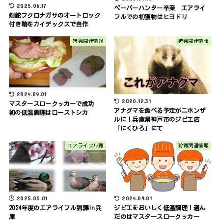
2025.06.17
ペーパーハンター卒業 エアライ
剣鉈フクロナガサのオートロック
フルでの初獲物はヒヨドリ
付き鞘をカイデックスで自作
狩猟関連情報
狩猟関連情報
2024.09.01
2020.12.31
マスタースロークッカーで成功
アナグマを食べる予定がニホンザ
初の低温調理はローストシカ
ルに！兵庫県神戸市のジビエ店
「にくひろ」にて
エアライフル猟
狩猟関連情報
2025.05.01
2024.09.01
2024年度のエアライフル猟課in兵
ジビエをおいしく低温調理！選ん
庫
だのはマスタースロークッカー