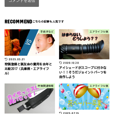
RECOMMEND
手続きなど
エアライフル猟
2025.05.21
2020.12.30
狩猟登録と猟友会の費用を去年と
アイシェードがスコープに付かな
比較2017（兵庫県・エアライフ
い！！そうだジョイントパーツを
ル）
自作しよう
狩猟関連情報
エアライフル猟
2025.07.15