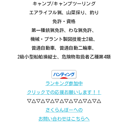
キャンプ/キャンプツーリング
エアライフル猟、山菜採り、釣り
免許・資格
第一種銃猟免許、わな猟免許、
機械・プラント製図技能士2級、
普通自動車、普通自動二輪車、
2級小型船舶操縦士、危険物取扱者乙種第4類
ランキング参加中
クリックでの応援お願いします！！
▽△▽△▽△▽△▽△▽△▽△▽△
さくらんぼーへの
お問い合わせはこちらへ