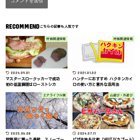
RECOMMEND
狩猟関連情報
狩猟関連情報
2024.09.01
2021.01.02
マスタースロークッカーで成功
ハンターにおすすめ ハクキンカイ
初の低温調理はローストシカ
ロの使い方と意外な活用法
エアライフル猟
山遊び・外遊び
2025.06.08
2024.07.11
狩猟用に買った長靴 スノーブー
ピザ生地を比較 CAPUTO(カプート)