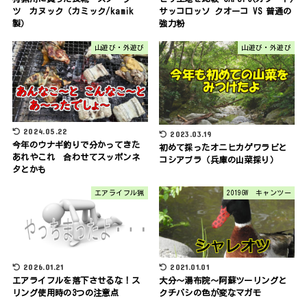
ツ カヌック（カミック/kamik
サッコロッソ クオーコ VS 普通の
製）
強力粉
山遊び・外遊び
山遊び・外遊び
2024.05.22
2023.03.19
今年のウナギ釣りで分かってきた
初めて採ったオニヒカゲワラビと
あれやこれ 合わせてスッポンネ
コシアブラ（兵庫の山菜採り）
タとかも
エアライフル猟
2019GW キャンツー
2026.01.21
2021.01.01
エアライフルを落下させるな！ス
大分～湯布院～阿蘇ツーリングと
リング使用時の3つの注意点
クチバシの色が変なマガモ