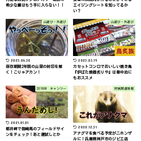
希少な鋼はもう手に入らない！！
エイジングシートを知ってるか
い？
山遊び・外遊び
山遊び・外遊び
2023.06.30
2023.03.19
保存期間2年弱の山菜の封印を解
カセットコンロでおいしい焼き鳥
く！こりゃアカン！
『炉ばた焼器炙りや』は車中泊に
もおススメ
2019GW キャンツー
狩猟関連情報
2021.01.01
2020.12.31
都井岬で御崎馬のフィールドサイ
アナグマを食べる予定がニホンザ
ンをチェック！あと運試しとか
ルに！兵庫県神戸市のジビエ店