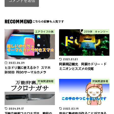
RECOMMEND
エアライフル猟
2019GW キャンツー
2021.01.01
2023.06.09
阿蘇周辺観光 阿蘇カドリー・ド
ヒヨドリ猟に使えるか？ スマホ
ミニオンとスズメの交尾
BV6600 PROのサーマルカメラ
狩猟関連情報
狩猟関連情報
2024.09.17
2023.03.19
万能な剣鉈フクロナガサ 戦前の
安全に熟成肉が作ることができる