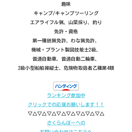
趣味
キャンプ/キャンプツーリング
エアライフル猟、山菜採り、釣り
免許・資格
第一種銃猟免許、わな猟免許、
機械・プラント製図技能士2級、
普通自動車、普通自動二輪車、
2級小型船舶操縦士、危険物取扱者乙種第4類
ランキング参加中
クリックでの応援お願いします！！
▽△▽△▽△▽△▽△▽△▽△▽△
さくらんぼーへの
お問い合わせはこちらへ