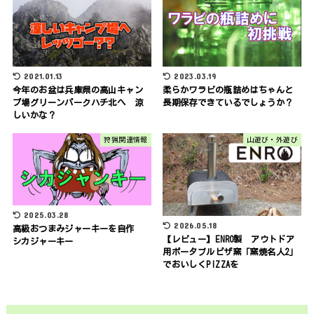
2021.01.13
2023.03.19
今年のお盆は兵庫県の高山キャン
柔らかワラビの瓶詰めはちゃんと
プ場グリーンパークハチ北へ 涼
長期保存できているでしょうか？
しいかな？
狩猟関連情報
山遊び・外遊び
2025.03.28
2026.05.18
高級おつまみジャーキーを自作
【レビュー】ENRO製 アウトドア
シカジャーキー
用ポータブルピザ窯「窯焼名人2」
でおいしくPIZZAを