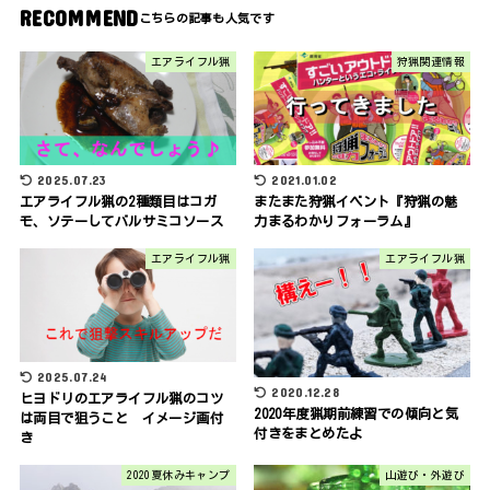
RECOMMEND
エアライフル猟
狩猟関連情報
2025.07.23
2021.01.02
エアライフル猟の2種類目はコガ
またまた狩猟イベント『狩猟の魅
モ、ソテーしてバルサミコソース
力まるわかりフォーラム』
エアライフル猟
エアライフル猟
2025.07.24
2020.12.28
ヒヨドリのエアライフル猟のコツ
2020年度猟期前練習での傾向と気
は両目で狙うこと イメージ画付
付きをまとめたよ
き
2020夏休みキャンプ
山遊び・外遊び