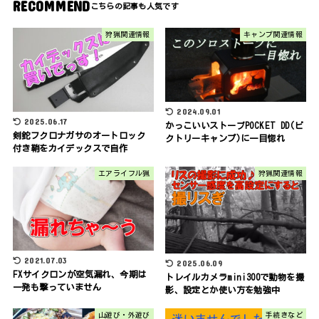
RECOMMEND
狩猟関連情報
キャンプ関連情報
2024.09.01
2025.06.17
かっこいいストーブPOCKET DD(ビ
剣鉈フクロナガサのオートロック
クトリーキャンプ)に一目惚れ
付き鞘をカイデックスで自作
エアライフル猟
狩猟関連情報
2021.07.03
2025.06.09
FXサイクロンが空気漏れ、今期は
トレイルカメラmini300で動物を撮
一発も撃っていません
影、設定とか使い方を勉強中
山遊び・外遊び
手続きなど