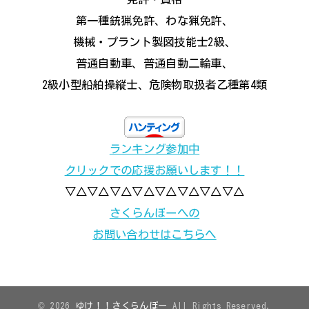
第一種銃猟免許、わな猟免許、
機械・プラント製図技能士2級、
普通自動車、普通自動二輪車、
2級小型船舶操縦士、危険物取扱者乙種第4類
ランキング参加中
クリックでの応援お願いします！！
▽△▽△▽△▽△▽△▽△▽△▽△
さくらんぼーへの
お問い合わせはこちらへ
© 2026
ゆけ！！さくらんぼー
All Rights Reserved.