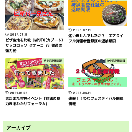
2025.07.11
2024.07.11
迷いませんでしたか？ エアライ
ピザ生地を比較 CAPUTO(カプート)
フル狩猟者登録証の返納期限
サッコロッソ クオーコ VS 普通の
強力粉
狩猟関連情報
狩猟関連情報
2021.01.02
2025.06.11
またまた狩猟イベント『狩猟の魅
速報！！わなフェスティバル開催
力まるわかりフォーラム』
情報
アーカイブ