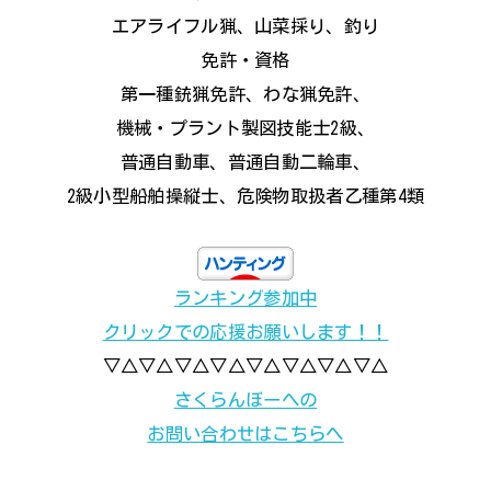
エアライフル猟、山菜採り、釣り
免許・資格
第一種銃猟免許、わな猟免許、
機械・プラント製図技能士2級、
普通自動車、普通自動二輪車、
2級小型船舶操縦士、危険物取扱者乙種第4類
ランキング参加中
クリックでの応援お願いします！！
▽△▽△▽△▽△▽△▽△▽△▽△
さくらんぼーへの
お問い合わせはこちらへ