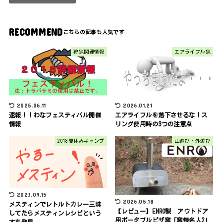
RECOMMEND
狩猟関連情報
エアライフル猟
2025.06.11
2026.01.21
速報！！わなフェスティバル開催
エアライフルを落下させるな！ス
情報
リング使用時の3つの注意点
2018夏休みキャンプ
山遊び・外遊び
2023.09.15
2026.05.18
メスティンでレトルトカレー三昧
【レビュー】ENRO製 アウトドア
してたらメスティンレシピという
用ポータブルピザ窯「窯焼名人2」
本を発見