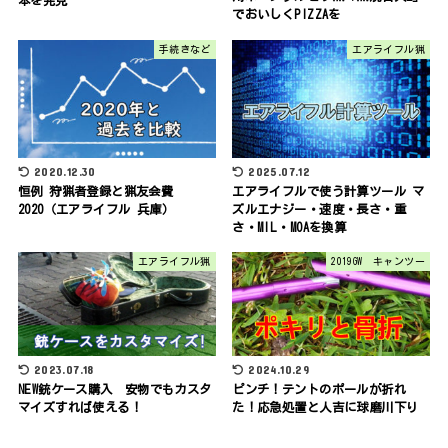
でおいしくPIZZAを
手続きなど
エアライフル猟
2020.12.30
2025.07.12
恒例 狩猟者登録と猟友会費
エアライフルで使う計算ツール マ
2020（エアライフル 兵庫）
ズルエナジー・速度・長さ・重
さ・MIL・MOAを換算
エアライフル猟
2019GW キャンツー
2023.07.18
2024.10.29
NEW銃ケース購入 安物でもカスタ
ピンチ！テントのポールが折れ
マイズすれば使える！
た！応急処置と人吉に球磨川下り