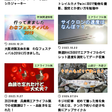
シカジャーキー
トレイルカメラmini300で動物を撮
影、設定とか使い方を勉強中
狩猟関連情報
エアライフル猟
2020.12.31
2023.10.22
大阪府猟友会主催 わなフェステ
弾速計AC5000でエアライフルのペ
ィバル2019に行きました。
レット速度を測定してデータ収集
エアライフル猟
山遊び・外遊び
2023.11.27
2026.07.04
2023年度 兵庫県エアライフル猟
キジの記事 初めて獲った雉を食
での初猟課は？・・・血抜きを忘
べあとは、テンカラ釣りの逆さ毛
れた！
鉤にアップサイクル