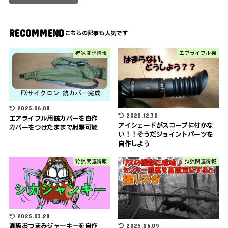
RECOMMEND
狩猟関連情報
エアライフル猟
2025.06.08
2020.12.30
エアライフル用銃カバーを自作
アイシェードがスコープに付かな
カバーをつけたままで射撃可能
い！！そうだジョイントパーツを
自作しよう
狩猟関連情報
狩猟関連情報
2025.03.28
2025.06.09
高級おつまみジャーキーを自作