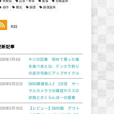
失敗談
山菜・野草
書籍
狩猟道具
自作
観光
調理
調理道具
RSS
更新記事
2026年7月4日
キジの記事 初めて獲った雉
を食べあとは、テンカラ釣り
の逆さ毛鉤にアップサイクル
2026年5月22日
ENRO窯焼名人2 2日目 サー
マルカメラでの確認やススの
状態とさくらんぼーの提案
2026年5月18日
【レビュー】ENRO製 アウト