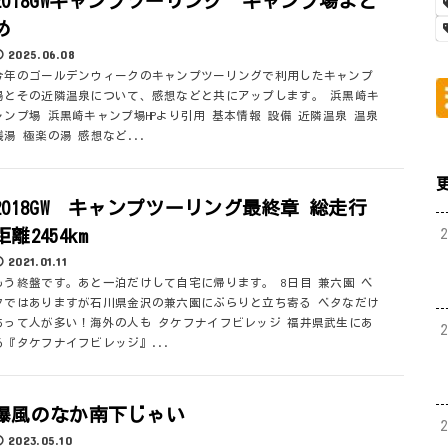
2018GWキャンプツーリング キャンプ場まと
め
2025.06.08
今年のゴールデンウィークのキャンプツーリングで利用したキャンプ
場とその近隣温泉について、感想などと共にアップします。 浜黒崎キ
ャンプ場 浜黒崎キャンプ場HPより引用 基本情報 設備 近隣温泉 温泉
銭湯 極楽の湯 感想など...
2018GW キャンプツーリング最終章 総走行
距離2454km
2021.01.11
もう終盤です。あと一泊だけして自宅に帰ります。 8日目 兼六園 ベ
タではありますが石川県金沢の兼六園にぶらりと立ち寄る ベタなだけ
あって人が多い！海外の人も タケフナイフビレッジ 福井県武生にあ
る『タケフナイフビレッジ』...
爆風のなか南下じゃい
2023.05.10