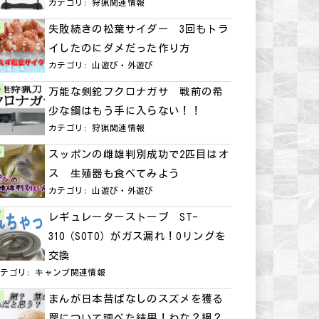
カテゴリ:
狩猟関連情報
失敗続きの松葉サイダー 3回もトラ
イしたのにダメだった作り方
カテゴリ:
山遊び・外遊び
万能な剣鉈フクロナガサ 戦前の希
少な鋼はもう手に入らない！！
カテゴリ:
狩猟関連情報
スッポンの雌雄判別成功で2匹目はオ
ス 生殖器も食べてみよう
カテゴリ:
山遊び・外遊び
レギュレーターストーブ ST-
310（SOTO）がガス漏れ！Oリングを
交換
カテゴリ:
キャンプ関連情報
まんが日本昔ばなしのスズメを獲る
罠について調べた結果！わな？網？