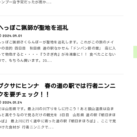
ャンプ一泊予定だったが雨か...
へっぽこ猟師が聖地を巡礼
2024.09.01
へっぽこ猟師さくらんぼーが聖地を巡礼します。これがこの旅のメイ
ンの目的 四日目 秋田県 道の駅なかせん「ドンパン節の里」 店に入
って物色すると・・・・『うさぎ肉』が冷凍庫に！！ 食べたことない
ので、もちろん買います。20...
プクサにヒンナ 春の道の駅では行者ニンニ
クを要チェック！！
2024.01.24
次は山形県です。最上川の川下りをしに行こう！あと銀山温泉は泊ま
ると高そうなので見るだけの観光を 3日目 山形県 道の駅『朝日まほ
ろば』 最上川に行く道中に寄った道の駅『朝日まほろば』、ここで見
つけた食材が 行者ニンニクで...