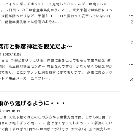
一日バイクに乗らずゆっくりして充電したさくらんぼーは南下しま
す。 7日目 この日は能登半島向かうことに、天気予報では場所によっ
ては雨が降ったりなど、予報もコロコロと変わって安定していない様
子、能登半島先端では雷雨のおそれ...
燕市と弥彦神社を観光だよ～
2023.12.26
６日目 予報どおりやはり雨、仲間に車を出してもらって市内観光 道
の駅 燕三条地場産センター 有名なんですね、かなり多くの観光客が
来ており、どこかのテレビ局も取材にきております。 燕市にあるアウ
トドア用品メーカ ユニフレー...
雨から逃げるように・・・
2021.01.11
5日目 天気予報ではこの日の夕方から東北方面は雨、しかも6日目、7
日目の予報もずっと雨・・・ 動けなくなってしまう・・・新潟くらい
まで南下すれば7日目からは雨が上がりそう 予定なら山形で観光しキ