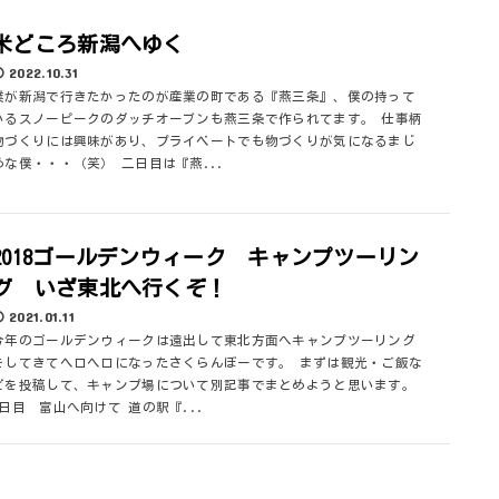
米どころ新潟へゆく
2022.10.31
僕が新潟で行きたかったのが産業の町である『燕三条』、僕の持って
いるスノーピークのダッチオーブンも燕三条で作られてます。 仕事柄
物づくりには興味があり、プライベートでも物づくりが気になるまじ
めな僕・・・（笑） 二日目は『燕...
2018ゴールデンウィーク キャンプツーリン
グ いざ東北へ行くぞ！
2021.01.11
今年のゴールデンウィークは遠出して東北方面へキャンプツーリング
をしてきてヘロヘロになったさくらんぼーです。 まずは観光・ご飯な
どを投稿して、キャンプ場について別記事でまとめようと思います。
1日目 富山へ向けて 道の駅『...