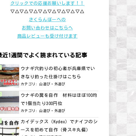
クリックでの応援お願いします！！
▽△▽△▽△▽△▽△▽△▽△▽△
さくらんぼーへの
お問い合わせはこちらへ
商品レビューも受け付けます
最近1週間でよく読まれている記事
ウナギ穴釣りの初心者が兵庫県でい
きなり釣った仕掛けはこちら
カテゴリ:
山遊び・外遊び
ウナギの罠を自作 材料はほぼ100均
で1個当たり300円位
カテゴリ:
山遊び・外遊び
カイデックス（Kydex）でナイフのシ
ースを初めて自作（骨スキ丸偏）