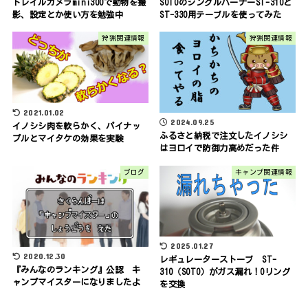
トレイルカメラmini300で動物を撮
SOTOのシングルバーナーST-310と
影、設定とか使い方を勉強中
ST-330用テーブルを使ってみた
狩猟関連情報
狩猟関連情報
2021.01.02
2024.09.25
イノシシ肉を軟らかく、パイナッ
ふるさと納税で注文したイノシシ
プルとマイタケの効果を実験
はヨロイで防御力高めだった件
ブログ
キャンプ関連情報
2025.01.27
2020.12.30
レギュレーターストーブ ST-
『みんなのランキング』公認 キ
310（SOTO）がガス漏れ！Oリング
ャンプマイスターになりましたよ
を交換