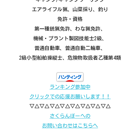
エアライフル猟、山菜採り、釣り
免許・資格
第一種銃猟免許、わな猟免許、
機械・プラント製図技能士2級、
普通自動車、普通自動二輪車、
2級小型船舶操縦士、危険物取扱者乙種第4類
ランキング参加中
クリックでの応援お願いします！！
▽△▽△▽△▽△▽△▽△▽△▽△
さくらんぼーへの
お問い合わせはこちらへ