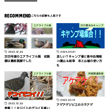
RECOMMEND
エアライフル猟
2019夏休みキャンプ
2023.12.26
2024.09.01
2020年度のエアライフル猟 初猟
涼しい？キャンプ場と車中泊情報
課は最終猟課でした
in富山＆岐阜 あと山椒の使い方
も
エアライフル猟
狩猟関連情報
2023.03.19
2023.12.26
アゲアゲジビエのカラアゲ
考案！！キジバトのデコイを高い