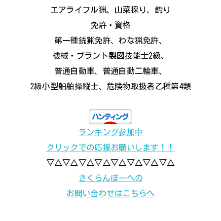
エアライフル猟、山菜採り、釣り
免許・資格
第一種銃猟免許、わな猟免許、
機械・プラント製図技能士2級、
普通自動車、普通自動二輪車、
2級小型船舶操縦士、危険物取扱者乙種第4類
ランキング参加中
クリックでの応援お願いします！！
▽△▽△▽△▽△▽△▽△▽△▽△
さくらんぼーへの
お問い合わせはこちらへ