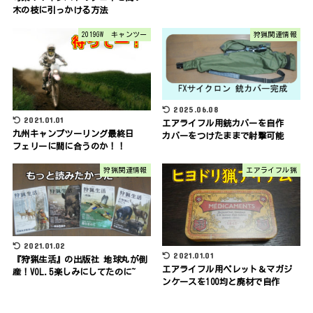
木の枝に引っかける方法
2019GW キャンツー
狩猟関連情報
2025.06.08
2021.01.01
エアライフル用銃カバーを自作
九州キャンプツーリング最終日
カバーをつけたままで射撃可能
フェリーに間に合うのか！！
狩猟関連情報
エアライフル猟
2021.01.02
2021.01.01
『狩猟生活』の出版社 地球丸が倒
エアライフル用ペレット＆マガジ
産！VOL.5楽しみにしてたのに~
ンケースを100均と廃材で自作