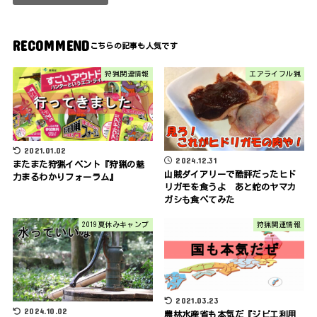
RECOMMEND
狩猟関連情報
エアライフル猟
2021.01.02
2024.12.31
またまた狩猟イベント『狩猟の魅
山賊ダイアリーで酷評だったヒド
力まるわかりフォーラム』
リガモを食うよ あと蛇のヤマカ
ガシも食べてみた
2019夏休みキャンプ
狩猟関連情報
2021.03.23
2024.10.02
農林水産省も本気だ『ジビエ利用