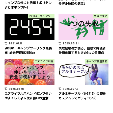
キャンプ以外にも活躍！ポリタン
モデル地区の選定』
クと水ポンプP-1
2018GW キャンツー
手続きなど
2021.01.11
2025.05.21
2018GW キャンプツーリング最終
失敗経験者が語る、他県で狩猟者
章 総走行距離2454km
登録申請するときの3つの注意点
エアライフル猟
キャンプ関連情報
2025.06.03
2025.07.13
エアライフル用ハンドポンプ使い
アルミテーブル（M-3713）の袋を
やすくしたよ＆取り扱いの注意
カスタムしてボディコンだ