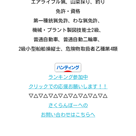
エアライフル猟、山菜採り、釣り
免許・資格
第一種銃猟免許、わな猟免許、
機械・プラント製図技能士2級、
普通自動車、普通自動二輪車、
2級小型船舶操縦士、危険物取扱者乙種第4類
ランキング参加中
クリックでの応援お願いします！！
▽△▽△▽△▽△▽△▽△▽△▽△
さくらんぼーへの
お問い合わせはこちらへ