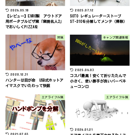
2026.05.18
2025.07.12
【レビュー】ENRO製 アウトドア
SOTO レギュレーターストーブ
用ポータブルピザ窯「窯焼名人2」
ST-310を分解してメンテ（掃除）
でおいしくPIZZAを
狩猟
キャンプ関連情報
2025.06.03
2020.12.31
コスパ最高！安くて折りたたんで
ハンターは目が命 USB式ホットア
小さく、使い勝手が良いバーベキ
イマスクでいたわって快眠
ューコンロ
エアライフル猟
エアライフル猟
2026.01.21
2021.07.03