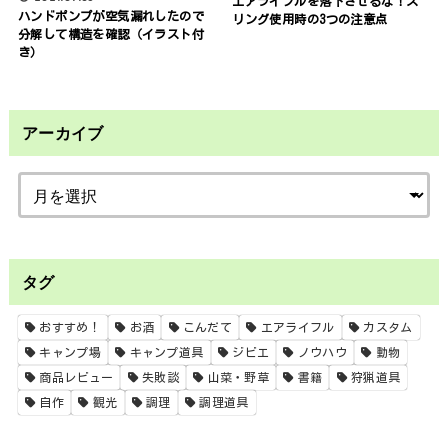
エアライフルを落下させるな！ス
ハンドポンプが空気漏れしたので
リング使用時の3つの注意点
分解して構造を確認（イラスト付
き）
アーカイブ
タグ
おすすめ！
お酒
こんだて
エアライフル
カスタム
キャンプ場
キャンプ道具
ジビエ
ノウハウ
動物
商品レビュー
失敗談
山菜・野草
書籍
狩猟道具
自作
観光
調理
調理道具