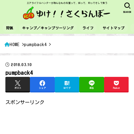
エアライフルハンターが色んなものを獲って、採って、釣ってそして食う
SEARCH
狩猟
キャンプ／キャンプツーリング
ライフ
サイトマップ
HOME
pumpback4
2018.03.10
pumpback4
ポスト
シェア
はてブ
送る
Pocket
スポンサーリンク