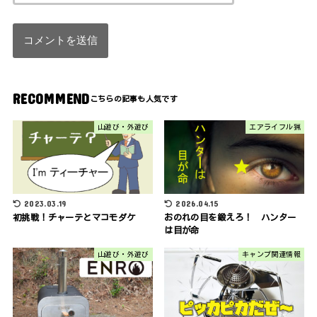
RECOMMEND
山遊び・外遊び
エアライフル猟
2023.03.19
2026.04.15
初挑戦！チャーテとマコモダケ
おのれの目を鍛えろ！ ハンター
は目が命
山遊び・外遊び
キャンプ関連情報