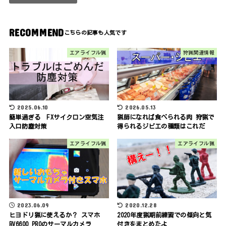
RECOMMEND
エアライフル猟
狩猟関連情報
2025.06.10
2026.05.13
簡単過ぎる FXサイクロン空気注
猟師になれば食べられる肉 狩猟で
入口防塵対策
得られるジビエの種類はこれだ
エアライフル猟
エアライフル猟
2023.06.09
2020.12.28
ヒヨドリ猟に使えるか？ スマホ
2020年度猟期前練習での傾向と気
BV6600 PROのサーマルカメラ
付きをまとめたよ