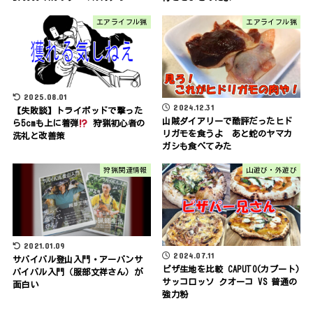
エアライフル猟
エアライフル猟
2025.08.01
2024.12.31
【失敗談】トライポッドで撃った
山賊ダイアリーで酷評だったヒド
ら5cmも上に着弾
狩猟初心者の
リガモを食うよ あと蛇のヤマカ
洗礼と改善策
ガシも食べてみた
狩猟関連情報
山遊び・外遊び
2021.01.09
2024.07.11
サバイバル登山入門・アーバンサ
ピザ生地を比較 CAPUTO(カプート)
バイバル入門（服部文祥さん）が
サッコロッソ クオーコ VS 普通の
面白い
強力粉