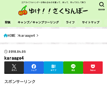
エアライフルハンターが色んなものを獲って、採って、釣ってそして食う
SEARCH
狩猟
キャンプ／キャンプツーリング
ライフ
サイトマップ
HOME
karaage4
2018.04.05
karaage4
ポスト
シェア
はてブ
送る
Pocket
スポンサーリンク