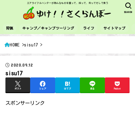
エアライフルハンターが色んなものを獲って、採って、釣ってそして食う
SEARCH
狩猟
キャンプ／キャンプツーリング
ライフ
サイトマップ
HOME
sisu17
2020.09.12
sisu17
ポスト
シェア
はてブ
送る
Pocket
スポンサーリンク