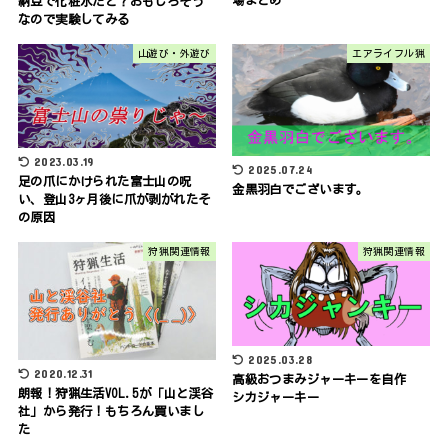
納豆で化粧水だと？おもしろそう
なので実験してみる
山遊び・外遊び
エアライフル猟
2023.03.19
2025.07.24
足の爪にかけられた富士山の呪
金黒羽白でございます。
い、登山3ヶ月後に爪が剥がれたそ
の原因
狩猟関連情報
狩猟関連情報
2025.03.28
2020.12.31
高級おつまみジャーキーを自作
朗報！狩猟生活VOL.5が「山と渓谷
シカジャーキー
社」から発行！もちろん買いまし
た