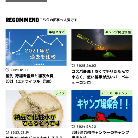
RECOMMEND
手続きなど
キャンプ関連情報
2025.06.03
2021.12.08
コスパ最高！安くて折りたたんで
恒例 狩猟者登録と猟友会費
小さく、使い勝手が良いバーベキ
2021（エアライフル 兵庫）
ューコンロ
ライフ
2019GW キャンツー
2024.04.02
2023.03.19
2019GW九州キャンツーのキャンプ
場まとめ