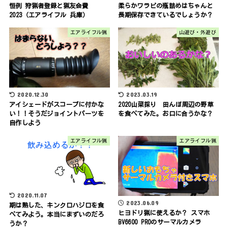
恒例 狩猟者登録と猟友会費
柔らかワラビの瓶詰めはちゃんと
2023（エアライフル 兵庫）
長期保存できているでしょうか？
エアライフル猟
山遊び・外遊び
2020.12.30
2023.03.19
アイシェードがスコープに付かな
2020山菜採り 田んぼ周辺の野草
い！！そうだジョイントパーツを
を食べてみた。お口に合うかな？
自作しよう
エアライフル猟
エアライフル猟
2020.11.07
2023.06.09
期は熟した、キンクロハジロを食
ヒヨドリ猟に使えるか？ スマホ
べてみよう。本当にまずいのだろ
BV6600 PROのサーマルカメラ
うか？