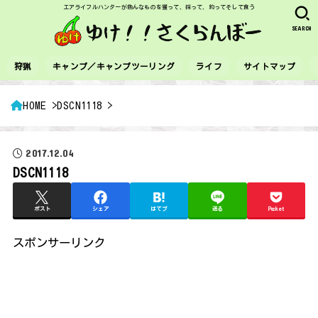
エアライフルハンターが色んなものを獲って、採って、釣ってそして食う
SEARCH
狩猟
キャンプ／キャンプツーリング
ライフ
サイトマップ
HOME
DSCN1118
2017.12.04
DSCN1118
ポスト
シェア
はてブ
送る
Pocket
スポンサーリンク