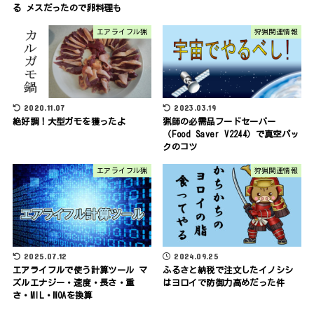
る メスだったので卵料理も
エアライフル猟
狩猟関連情報
2020.11.07
2023.03.19
絶好調！大型ガモを獲ったよ
猟師の必需品フードセーバー
（Food Saver V2244）で真空パッ
クのコツ
エアライフル猟
狩猟関連情報
2025.07.12
2024.09.25
エアライフルで使う計算ツール マ
ふるさと納税で注文したイノシシ
ズルエナジー・速度・長さ・重
はヨロイで防御力高めだった件
さ・MIL・MOAを換算