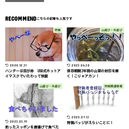
RECOMMEND
狩猟
山遊び・外遊び
2020.12.31
2023.06.30
ハンターは目が命 USB式ホットア
保存期間2年弱の山菜の封印を解
イマスクでいたわって快眠
く！こりゃアカン！
山遊び・外遊び
狩猟関連情報
2025.07.13
2023.03.19
狩猟バッジがえらいことに！
釣ったスッポンを唐揚げで食べた