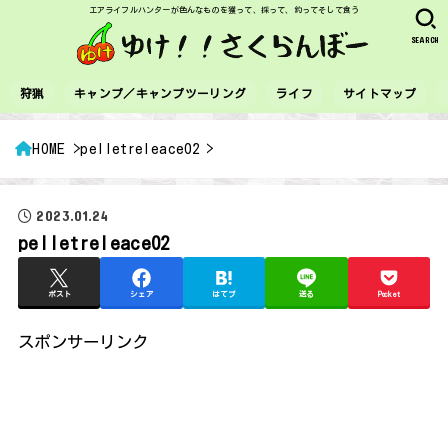
エアライフルハンターが色んなものを獲って、採って、釣ってそして食う
SEARCH
狩猟
キャンプ／キャンプツーリング
ライフ
サイトマップ
HOME
pelletreleace02
2023.01.24
pelletreleace02
ポスト
シェア
はてブ
送る
Pocket
スポンサーリンク