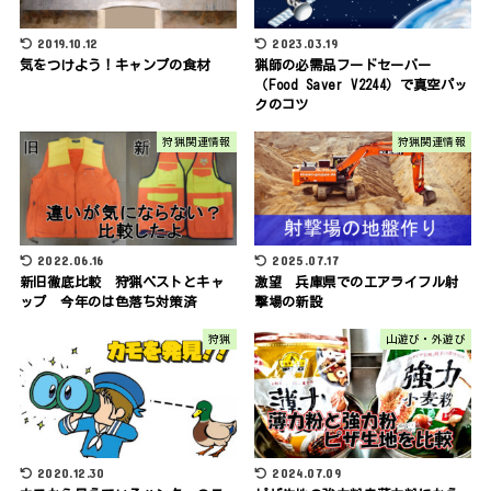
2019.10.12
2023.03.19
気をつけよう！キャンプの食材
猟師の必需品フードセーバー
（Food Saver V2244）で真空パッ
クのコツ
狩猟関連情報
狩猟関連情報
2022.06.16
2025.07.17
新旧徹底比較 狩猟ベストとキャ
激望 兵庫県でのエアライフル射
ップ 今年のは色落ち対策済
撃場の新設
狩猟
山遊び・外遊び
2020.12.30
2024.07.09