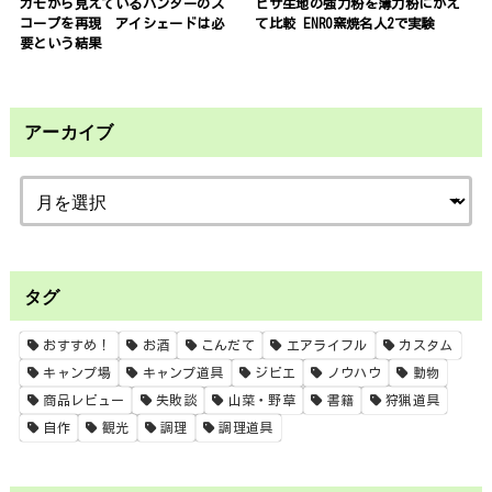
カモから見えているハンターのス
ピザ生地の強力粉を薄力粉にかえ
コープを再現 アイシェードは必
て比較 ENRO窯焼名人2で実験
要という結果
アーカイブ
タグ
おすすめ！
お酒
こんだて
エアライフル
カスタム
キャンプ場
キャンプ道具
ジビエ
ノウハウ
動物
商品レビュー
失敗談
山菜・野草
書籍
狩猟道具
自作
観光
調理
調理道具