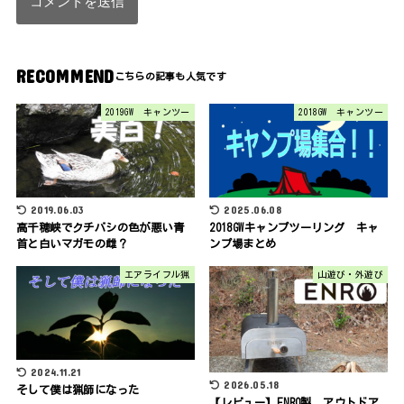
RECOMMEND
2019GW キャンツー
2018GW キャンツー
2019.06.03
2025.06.08
高千穂峡でクチバシの色が悪い青
2018GWキャンプツーリング キャ
首と白いマガモの雌？
ンプ場まとめ
エアライフル猟
山遊び・外遊び
2024.11.21
2026.05.18
そして僕は猟師になった
【レビュー】ENRO製 アウトドア