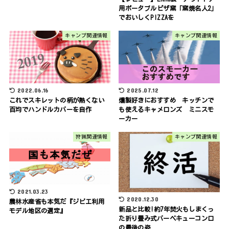
用ポータブルピザ窯「窯焼名人2」
でおいしくPIZZAを
キャンプ関連情報
キャンプ関連情報
2022.06.16
2025.07.12
これでスキレットの柄が熱くない
燻製好きにおすすめ キッチンで
百均でハンドルカバーを自作
も使えるキャメロンズ ミニスモ
ーカー
狩猟関連情報
キャンプ関連情報
2021.03.23
2020.12.30
農林水産省も本気だ『ジビエ利用
新品と比較!約7年焚火もしまくっ
モデル地区の選定』
た折り畳み式バーベキューコンロ
の最後の姿