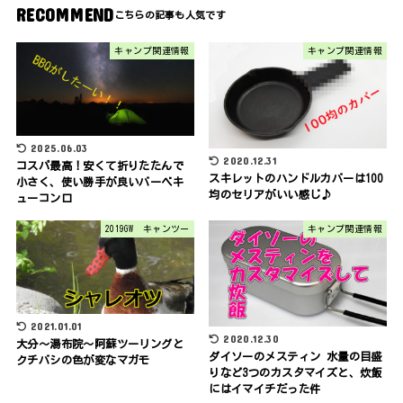
RECOMMEND
キャンプ関連情報
キャンプ関連情報
2025.06.03
2020.12.31
コスパ最高！安くて折りたたんで
スキレットのハンドルカバーは100
小さく、使い勝手が良いバーベキ
均のセリアがいい感じ♪
ューコンロ
2019GW キャンツー
キャンプ関連情報
2021.01.01
2020.12.30
大分～湯布院～阿蘇ツーリングと
ダイソーのメスティン 水量の目盛
クチバシの色が変なマガモ
りなど3つのカスタマイズと、炊飯
にはイマイチだった件