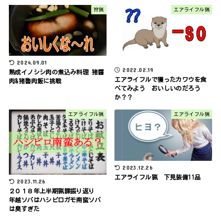
狩猟
エアライフル猟
2024.09.01
2022.02.19
熟成イノシシ肉の煮込み料理 猪醤
エアライフルで獲ったカワウを食
肉&猪魯肉飯に挑戦
べてみよう おいしいのだろう
か？？
エアライフル猟
エアライフル猟
2023.12.26
エアライフル猟 下見装備11品
2023.11.26
２０１８年上半期猟課振り返り
年越ソバはハシビロガモ南蛮ソバ
は臭すぎた