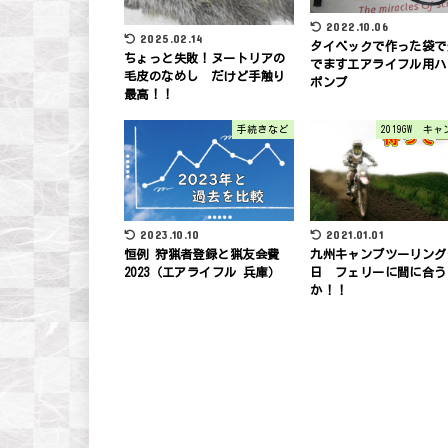
2022.10.06
2025.02.14
タイベックで作った袋で
ちょっと失敗！ヌートリアの
でますエアライフル用ハ
毛皮のなめし だけど手触り
ポンプ
最高！！
手続きなど
2019GW キ
2023.10.10
2021.01.01
恒例 狩猟者登録と猟友会費
九州キャンプツーリング
2023（エアライフル 兵庫）
日 フェリーに間に合う
か！！