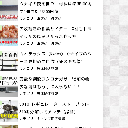
ウナギの罠を自作 材料はほぼ100均
で1個当たり300円位
カテゴリ:
山遊び・外遊び
失敗続きの松葉サイダー 3回もトラ
イしたのにダメだった作り方
カテゴリ:
山遊び・外遊び
カイデックス（Kydex）でナイフのシ
ースを初めて自作（骨スキ丸偏）
カテゴリ:
狩猟関連情報
万能な剣鉈フクロナガサ 戦前の希
少な鋼はもう手に入らない！！
カテゴリ:
狩猟関連情報
SOTO レギュレーターストーブ ST-
310を分解してメンテ（掃除）
カテゴリ:
キャンプ関連情報