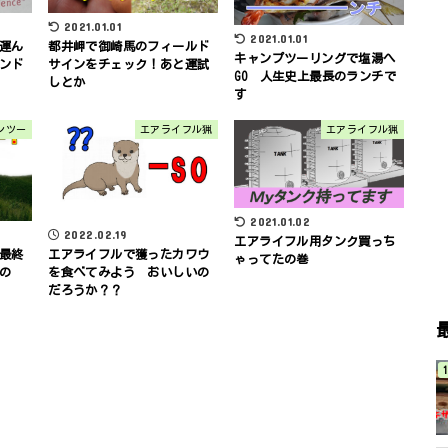
2021.01.01
2021.01.01
運ん
都井岬で御崎馬のフィールド
キャンプツーリングで塩湯へ
ンド
サインをチェック！あと運試
GO 人生史上最長のランチで
しとか
す
ャンツー
エアライフル猟
エアライフル猟
2021.01.02
2022.02.19
エアライフル用タンク買っち
エアライフルで獲ったカワウ
最終
ゃってたの巻
を食べてみよう おいしいの
の
だろうか？？