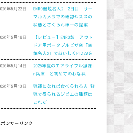
2026年5月22日
ENRO窯焼名人2 2日目 サー
マルカメラでの確認やススの
状態とさくらんぼーの提案
2026年5月18日
【レビュー】ENRO製 アウト
ドア用ポータブルピザ窯「窯
焼名人2」でおいしくPIZZAを
2026年5月14日
2025年度のエアライフル猟課i
n兵庫 と初めてのわな猟
2026年5月13日
猟師になれば食べられる肉 狩
猟で得られるジビエの種類は
これだ
スポンサーリンク