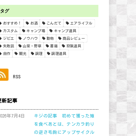
タグ
おすすめ！
お酒
こんだて
エアライフル
カスタム
キャンプ場
キャンプ道具
ジビエ
ノウハウ
動物
商品レビュー
失敗談
山菜・野草
書籍
狩猟道具
自作
観光
調理
調理道具
RSS
更新記事
2026年7月4日
キジの記事 初めて獲った雉
を食べあとは、テンカラ釣り
の逆さ毛鉤にアップサイクル