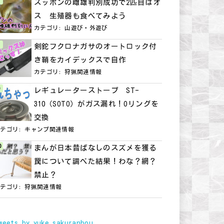
スッポンの雌雄判別成功で2匹目はオ
ス 生殖器も食べてみよう
カテゴリ:
山遊び・外遊び
剣鉈フクロナガサのオートロック付
き鞘をカイデックスで自作
カテゴリ:
狩猟関連情報
レギュレーターストーブ ST-
310（SOTO）がガス漏れ！Oリングを
交換
カテゴリ:
キャンプ関連情報
まんが日本昔ばなしのスズメを獲る
罠について調べた結果！わな？網？
禁止？
カテゴリ:
狩猟関連情報
weets by yuke_sakuranbou