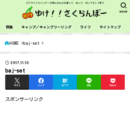
エアライフルハンターが色んなものを獲って、採って、釣ってそして食う
SEARCH
狩猟
キャンプ／キャンプツーリング
ライフ
サイトマップ
HOME
baj-set
2017.11.10
baj-set
ポスト
シェア
はてブ
送る
Pocket
スポンサーリンク