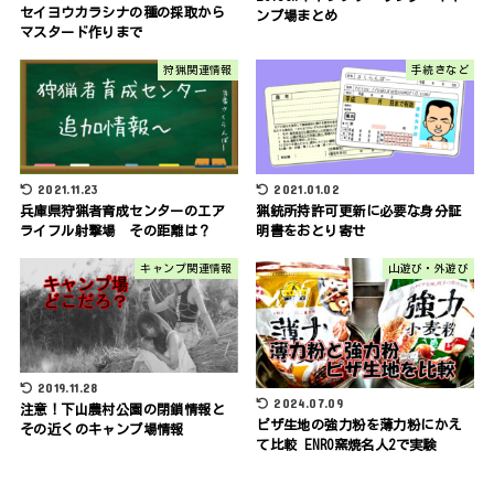
セイヨウカラシナの種の採取から
ンプ場まとめ
マスタード作りまで
狩猟関連情報
手続きなど
2021.11.23
2021.01.02
兵庫県狩猟者育成センターのエア
猟銃所持許可更新に必要な身分証
ライフル射撃場 その距離は？
明書をおとり寄せ
キャンプ関連情報
山遊び・外遊び
2019.11.28
2024.07.09
注意！下山農村公園の閉鎖情報と
ピザ生地の強力粉を薄力粉にかえ
その近くのキャンプ場情報
て比較 ENRO窯焼名人2で実験