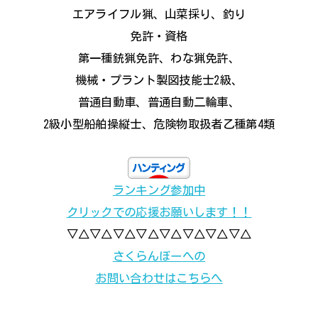
エアライフル猟、山菜採り、釣り
免許・資格
第一種銃猟免許、わな猟免許、
機械・プラント製図技能士2級、
普通自動車、普通自動二輪車、
2級小型船舶操縦士、危険物取扱者乙種第4類
ランキング参加中
クリックでの応援お願いします！！
▽△▽△▽△▽△▽△▽△▽△▽△
さくらんぼーへの
お問い合わせはこちらへ