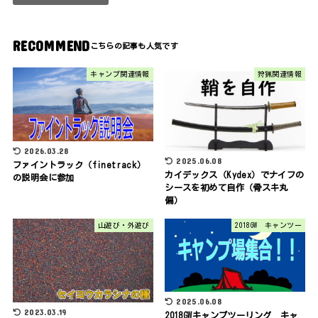
RECOMMEND
キャンプ関連情報
狩猟関連情報
2026.03.28
2025.06.08
ファイントラック（finetrack）
カイデックス（Kydex）でナイフの
の説明会に参加
シースを初めて自作（骨スキ丸
偏）
山遊び・外遊び
2018GW キャンツー
2025.06.08
2023.03.19
2018GWキャンプツーリング キャ