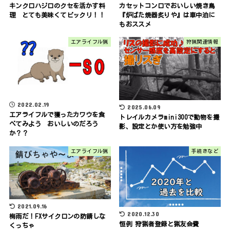
キンクロハジロのクセを活かす料
カセットコンロでおいしい焼き鳥
理 とても美味くてビックリ！！
『炉ばた焼器炙りや』は車中泊に
もおススメ
エアライフル猟
狩猟関連情報
2022.02.19
2025.06.09
エアライフルで獲ったカワウを食
トレイルカメラmini300で動物を撮
べてみよう おいしいのだろう
影、設定とか使い方を勉強中
か？？
エアライフル猟
手続きなど
2021.09.16
2020.12.30
梅雨だ！FXサイクロンの防錆しな
恒例 狩猟者登録と猟友会費
くっちゃ