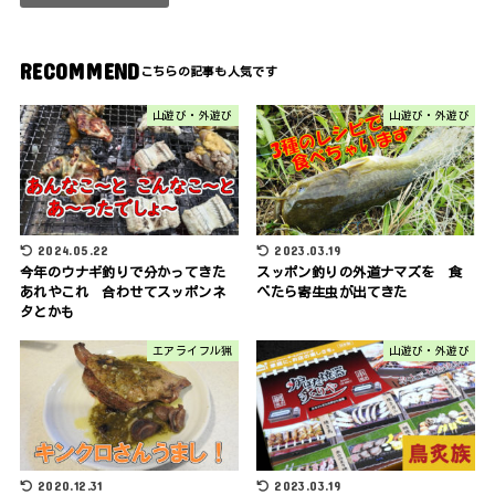
RECOMMEND
山遊び・外遊び
山遊び・外遊び
2024.05.22
2023.03.19
今年のウナギ釣りで分かってきた
スッポン釣りの外道ナマズを 食
あれやこれ 合わせてスッポンネ
べたら寄生虫が出てきた
タとかも
エアライフル猟
山遊び・外遊び
2020.12.31
2023.03.19