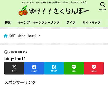
エアライフルハンターが色んなものを獲って、採って、釣ってそして食う
SEARCH
狩猟
キャンプ／キャンプツーリング
ライフ
サイトマップ
HOME
bbq-last1
2020.08.23
bbq-last1
ポスト
シェア
はてブ
送る
Pocket
スポンサーリンク