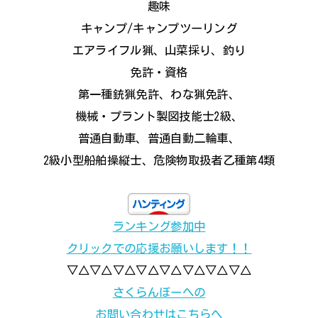
趣味
キャンプ/キャンプツーリング
エアライフル猟、山菜採り、釣り
免許・資格
第一種銃猟免許、わな猟免許、
機械・プラント製図技能士2級、
普通自動車、普通自動二輪車、
2級小型船舶操縦士、危険物取扱者乙種第4類
ランキング参加中
クリックでの応援お願いします！！
▽△▽△▽△▽△▽△▽△▽△▽△
さくらんぼーへの
お問い合わせはこちらへ