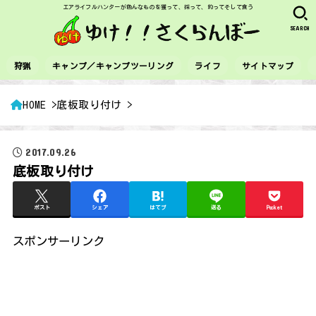
エアライフルハンターが色んなものを獲って、採って、釣ってそして食う
SEARCH
狩猟
キャンプ／キャンプツーリング
ライフ
サイトマップ
HOME
底板取り付け
2017.09.26
底板取り付け
ポスト
シェア
はてブ
送る
Pocket
スポンサーリンク