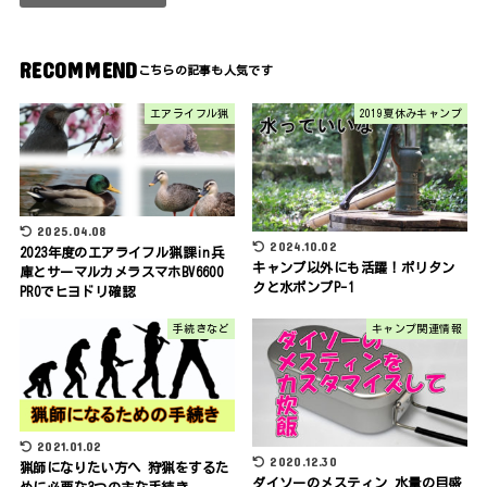
RECOMMEND
エアライフル猟
2019夏休みキャンプ
2025.04.08
2024.10.02
2023年度のエアライフル猟課in兵
キャンプ以外にも活躍！ポリタン
庫とサーマルカメラスマホBV6600
クと水ポンプP-1
PROでヒヨドリ確認
手続きなど
キャンプ関連情報
2021.01.02
2020.12.30
猟師になりたい方へ 狩猟をするた
ダイソーのメスティン 水量の目盛
めに必要な3つの主な手続き