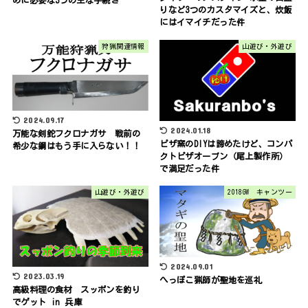
りなど3つのカスタマイズと、炊飯
にはイマイチだった件
狩猟関連情報
山遊び・外遊び
2024.09.17
2024.01.18
万能な剣鉈フクロナガサ 戦前の
ピザ窯のDIYは諦めたけど、コンパ
希少な鋼はもう手に入らない！！
クトピザオーブン（尾上製作所）
で満足だった件
山遊び・外遊び
2018GW キャンツー
2024.09.01
2023.03.19
へっぽこ猟師が聖地を巡礼
高級料理の食材 スッポンを釣り
でゲット in 兵庫