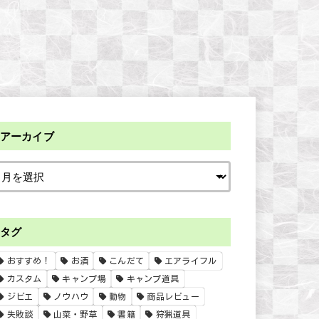
アーカイブ
タグ
おすすめ！
お酒
こんだて
エアライフル
カスタム
キャンプ場
キャンプ道具
ジビエ
ノウハウ
動物
商品レビュー
失敗談
山菜・野草
書籍
狩猟道具