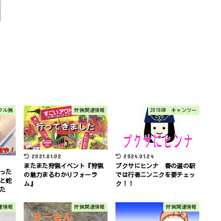
フル猟
狩猟関連情報
2018GW キャンツー
2021.01.02
2024.01.24
またまた狩猟イベント『狩猟
プクサにヒンナ 春の道の駅
った
の魅力まるわかりフォーラ
では行者ニンニクを要チェッ
と蛇
ム』
ク！！
た
連情報
狩猟関連情報
狩猟関連情報