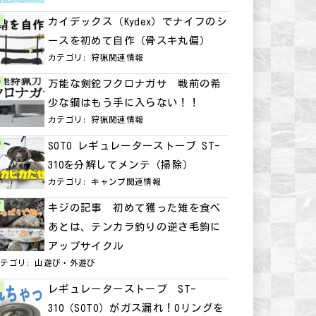
カイデックス（Kydex）でナイフのシ
ースを初めて自作（骨スキ丸偏）
カテゴリ:
狩猟関連情報
万能な剣鉈フクロナガサ 戦前の希
少な鋼はもう手に入らない！！
カテゴリ:
狩猟関連情報
SOTO レギュレーターストーブ ST-
310を分解してメンテ（掃除）
カテゴリ:
キャンプ関連情報
キジの記事 初めて獲った雉を食べ
あとは、テンカラ釣りの逆さ毛鉤に
アップサイクル
カテゴリ:
山遊び・外遊び
レギュレーターストーブ ST-
310（SOTO）がガス漏れ！Oリングを