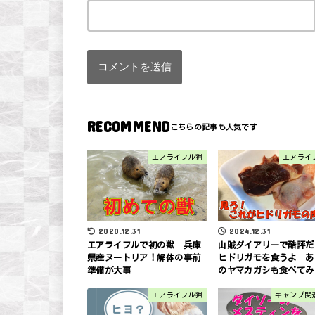
RECOMMEND
エアライフル猟
エアライ
2024.12.31
2020.12.31
山賊ダイアリーで酷評だ
エアライフルで初の獣 兵庫
ヒドリガモを食うよ あ
県産ヌートリア！解体の事前
のヤマカガシも食べてみ
準備が大事
エアライフル猟
キャンプ関