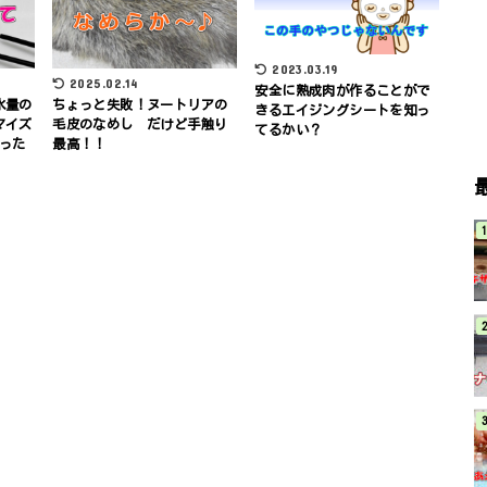
2023.03.19
2025.02.14
安全に熟成肉が作ることがで
水量の
ちょっと失敗！ヌートリアの
きるエイジングシートを知っ
マイズ
毛皮のなめし だけど手触り
てるかい？
った
最高！！