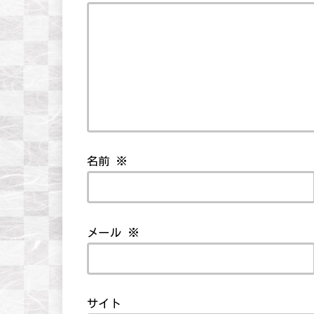
名前
※
メール
※
サイト