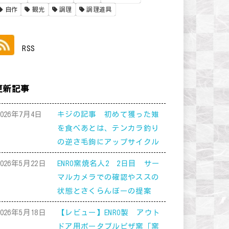
自作
観光
調理
調理道具
RSS
更新記事
2026年7月4日
キジの記事 初めて獲った雉
を食べあとは、テンカラ釣り
の逆さ毛鉤にアップサイクル
2026年5月22日
ENRO窯焼名人2 2日目 サー
マルカメラでの確認やススの
状態とさくらんぼーの提案
2026年5月18日
【レビュー】ENRO製 アウト
ドア用ポータブルピザ窯「窯