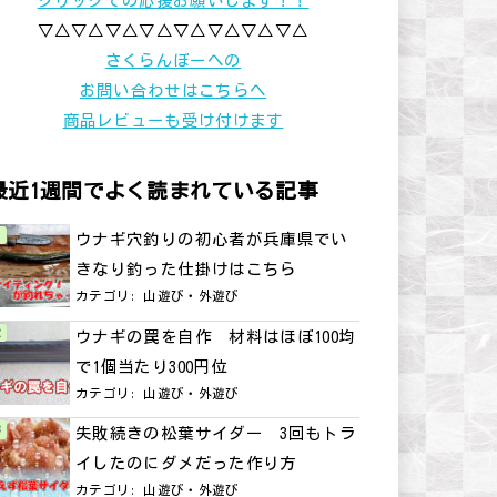
クリックでの応援お願いします！！
▽△▽△▽△▽△▽△▽△▽△▽△
さくらんぼーへの
お問い合わせはこちらへ
商品レビューも受け付けます
最近1週間でよく読まれている記事
ウナギ穴釣りの初心者が兵庫県でい
きなり釣った仕掛けはこちら
カテゴリ:
山遊び・外遊び
ウナギの罠を自作 材料はほぼ100均
で1個当たり300円位
カテゴリ:
山遊び・外遊び
失敗続きの松葉サイダー 3回もトラ
イしたのにダメだった作り方
カテゴリ:
山遊び・外遊び