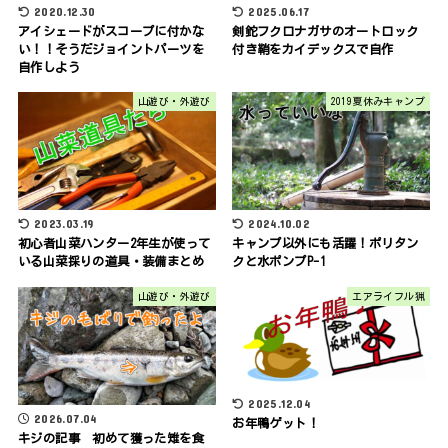
2020.12.30
2025.06.17
アイシェードがスコープに付かな
剣鉈フクロナガサのオートロック
い！！そうだジョイントパーツを
付き鞘をカイデックスで自作
自作しよう
山遊び・外遊び
2019夏休みキャンプ
2023.03.19
2024.10.02
初心者山菜ハンター2年生が使って
キャンプ以外にも活躍！ポリタン
いる山菜採りの道具・装備まとめ
クと水ポンプP-1
山遊び・外遊び
エアライフル猟
2025.12.04
2026.07.04
お年鴨ゲット！
キジの記事 初めて獲った雉を食