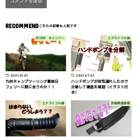
RECOMMEND
2019GW キャンツー
エアライフル猟
2021.01.01
2021.07.03
九州キャンプツーリング最終日
ハンドポンプが空気漏れしたので
フェリーに間に合うのか！！
分解して構造を確認（イラスト付
き）
エアライフル猟
狩猟関連情報