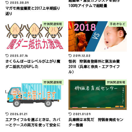
超簡単・激安ガンレストを自作
2025.08.09
100均アイテムで超軽量
マガモ南蛮蕎麦と2017上半期振り
返り
狩猟関連情報
手続きなど
2025.07.16
2019.12.02
さくらんぼーはレベルが上がり魔
恒例 狩猟者登録料と猟友会費
ダニ抵抗力がUPした
2018（兵庫と奈良・エアライフ
ル）
狩猟関連情報
狩猟関連情報
2026.01.21
2021.01.09
エアライフルを運ぶときは、カバ
兵庫県は本気だ 狩猟者育成セン
ーとケースの両方を使って安全に
ター整備