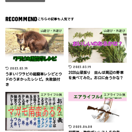
RECOMMEND
山遊び・外遊び
山遊び・外遊び
2023.03.19
2023.03.19
2020山菜採り 田んぼ周辺の野草
うまい!ワラビの超簡単レシピとウ
を食べてみた。お口に合うかな？
ドのうまかったレシピ。失敗談付
き
エアライフル猟
エアライフル猟
2025.06.08