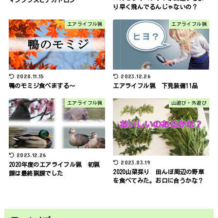
り早く飛んでるんじゃないの？
エアライフル猟
エアライフル猟
2020.11.15
2023.12.26
鴨のモミジ食べまする～
エアライフル猟 下見装備11品
エアライフル猟
山遊び・外遊び
2023.12.26
2023.03.19
2020年度のエアライフル猟 初猟
2020山菜採り 田んぼ周辺の野草
課は最終猟課でした
を食べてみた。お口に合うかな？