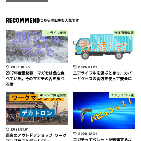
RECOMMEND
エアライフル猟
狩猟関連情報
2023.10.25
2026.01.21
2017年度最終猟 マガモは魚も食
エアライフルを運ぶときは、カバ
べていた。そのマガモの舌を食べ
ーとケースの両方を使って安全に
る僕
キャンプ関連情報
エアライフル猟
2021.01.01
2020.12.31
西宮のアウトドアショップ ワーク
コガモってペレットが到達するよ
マンプラスとデカトロン