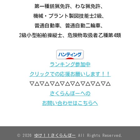
第一種銃猟免許、わな猟免許、
機械・プラント製図技能士2級、
普通自動車、普通自動二輪車、
2級小型船舶操縦士、危険物取扱者乙種第4類
ランキング参加中
クリックでの応援お願いします！！
▽△▽△▽△▽△▽△▽△▽△▽△
さくらんぼーへの
お問い合わせはこちらへ
© 2026
ゆけ！！さくらんぼー
All Rights Reserved.