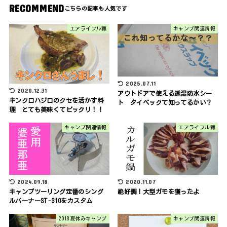
RECOMMEND
エアライフル猟
キャンプ関連情報
2025.07.11
2020.12.31
アウトドアで使える透湿防水シー
キンクロハジロのクセを活かす料
ト タイベックて知ってるかい？
理 とても美味くてビックリ！！
キャンプ関連情報
エアライフル猟
2024.09.18
2020.11.07
キャンプツーリング定番のシング
絶好調！大型ガモを獲ったよ
ルバーナーST-310をカスタム
2018夏休みキャンプ
キャンプ関連情報