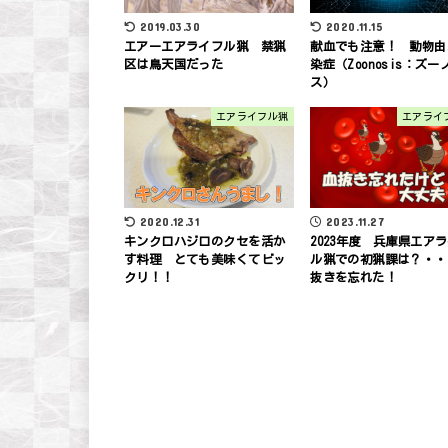
2019.03.30
2020.11.15
エアーエアライフル猟 禁猟
献血でも注意！ 動物由
区は鳥天国だった
染症（Zoonosis：ズー
ス）
エアライフル猟
エアライ
2023.11.27
2020.12.31
2023年度 兵庫県エア
キンクロハジロのクセを活か
ル猟での初猟課は？・・
す料理 とても美味くてビッ
抜きを忘れた！
クリ！！