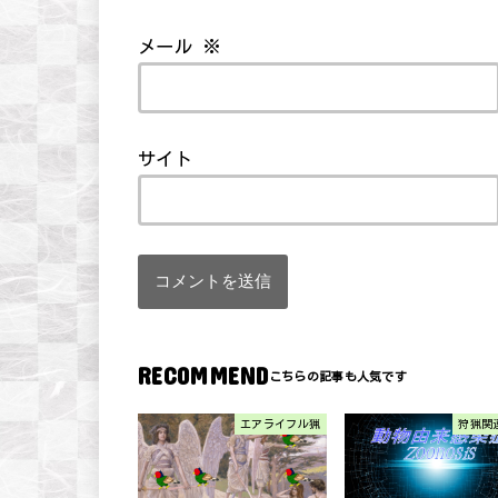
メール
※
サイト
RECOMMEND
エアライフル猟
狩猟関