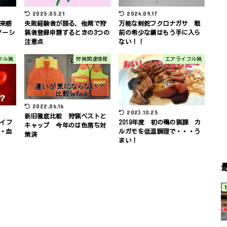
2025.05.21
2024.09.17
来感
失敗経験者が語る、他県で狩
万能な剣鉈フクロナガサ 戦
ノーシ
猟者登録申請するときの3つの
前の希少な鋼はもう手に入ら
注意点
ない！！
フル猟
狩猟関連情報
エアライフル猟
2022.06.16
2023.10.25
新旧徹底比較 狩猟ベストと
ライフ
2019年度 初の鴨の猟課 カ
キャップ 今年のは色落ち対
・血
ルガモを低温調理で・・・う
策済
まい！